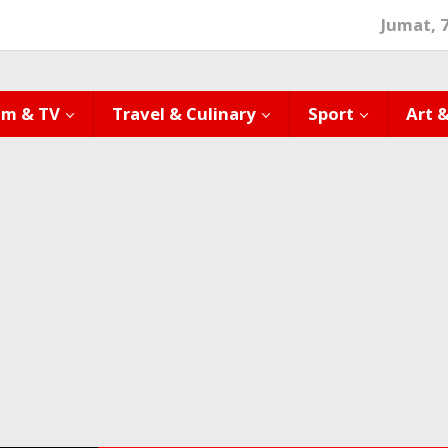
Jumat, 
lm & TV
Travel & Culinary
Sport
Art 