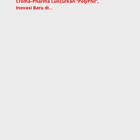
Croma-Pharma Luncurkan “PolyPhil”,
Inovasi Baru di…