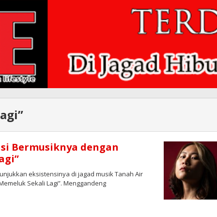
agi”
nsi Bermusiknya dengan
agi”
njukkan eksistensinya di jagad musik Tanah Air
“Memeluk Sekali Lagi”. Menggandeng