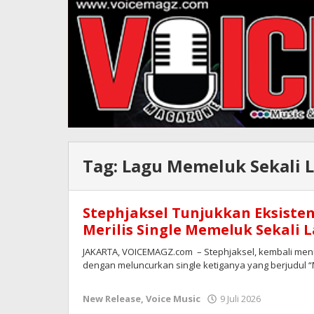
Tag:
Lagu Memeluk Sekali L
Stephjaksel Tunjukkan Eksiste
Merilis Single Memeluk Sekali L
JAKARTA, VOICEMAGZ.com – Stephjaksel, kembali menu
dengan meluncurkan single ketiganya yang berjudul 
oleh
New Release
,
Voice Music
9 Juli 2026
Redaksi