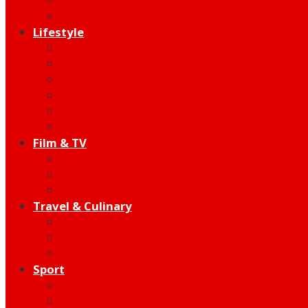
Indie
Edutainment
Lifestyle
Fashion & Beauty
Hangout
Community
Product
Health
Telco
Film & TV
Talent
Review
Moment
Travel & Culinary
Destination
Food
Hotel
Sport
Football
Moto GP