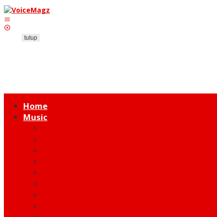
Lewati
ke
konten
tutup
Home
Music
Music Hot News
On Stage
New Release
Album Review
Talent
Moment
Figure
Behind The Song