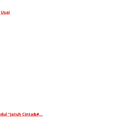
 Usai
udul “Jatuh Cinta&#…