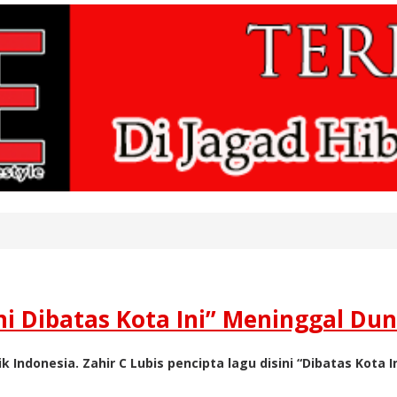
ini Dibatas Kota Ini” Meninggal Dun
 Indonesia. Zahir C Lubis pencipta lagu disini “Dibatas Kot