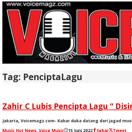
Tag:
PenciptaLagu
Zahir C Lubis Pencipta Lagu ” Dis
Jakarta, Voicemagz.com- Kabar duka datang dari jagad musik
oleh
Music Hot News
,
Voice Music
15 Juni 2022
Sebar
Tweet