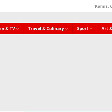
Kamis, 
lm & TV
Travel & Culinary
Sport
Art 