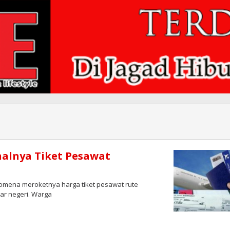
alnya Tiket Pesawat
nomena meroketnya harga tiket pesawat rute
uar negeri. Warga