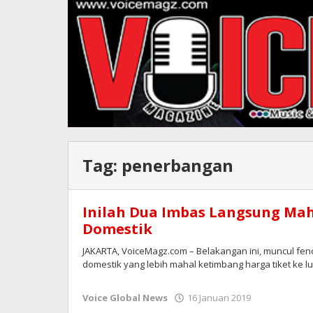
Tag:
penerbangan
Inilah Dua Imbas Langsung Mah
Domestik
JAKARTA, VoiceMagz.com – Belakangan ini, muncul fe
domestik yang lebih mahal ketimbang harga tiket ke l
oleh
Voice Global News
16 Januari 2019
Redaksi