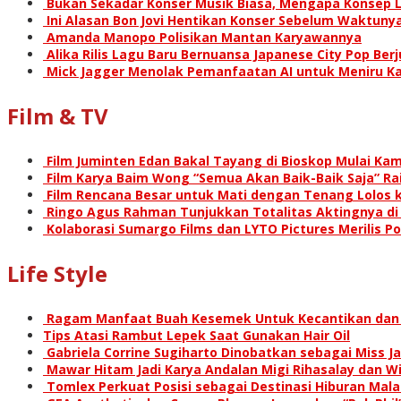
Bukan Sekadar Konser Musik Biasa, Mengapa Konsep L
Ini Alasan Bon Jovi Hentikan Konser Sebelum Waktunya
Amanda Manopo Polisikan Mantan Karyawannya
Alika Rilis Lagu Baru Bernuansa Japanese City Pop Ber
Mick Jagger Menolak Pemanfaatan AI untuk Meniru Ka
Film & TV
Film Juminten Edan Bakal Tayang di Bioskop Mulai Kami
Film Karya Baim Wong “Semua Akan Baik-Baik Saja” Rai
Film Rencana Besar untuk Mati dengan Tenang Lolos k
Ringo Agus Rahman Tunjukkan Totalitas Aktingnya d
Kolaborasi Sumargo Films dan LYTO Pictures Merilis P
Life Style
Ragam Manfaat Buah Kesemek Untuk Kecantikan dan
Tips Atasi Rambut Lepek Saat Gunakan Hair Oil
Gabriela Corrine Sugiharto Dinobatkan sebagai Miss Ja
Mawar Hitam Jadi Karya Andalan Migi Rihasalay dan Wis
Tomlex Perkuat Posisi sebagai Destinasi Hiburan Mal