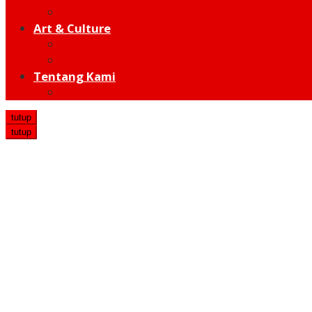
Hot Sport
Art & Culture
Modern
Traditional
Tentang Kami
Redaksi
tutup
tutup