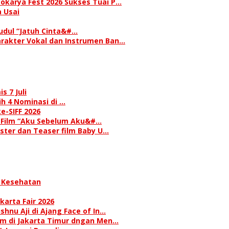
okarya Fest 2026 Sukses Tuai P…
 Usai
judul “Jatuh Cinta&#…
rakter Vokal dan Instrumen Ban…
s 7 Juli
h 4 Nominasi di …
e-SIFF 2026
i Film “Aku Sebelum Aku&#…
oster dan Teaser film Baby U…
 Kesehatan
karta Fair 2026
hnu Aji di Ajang Face of In…
am di Jakarta Timur dngan Men…