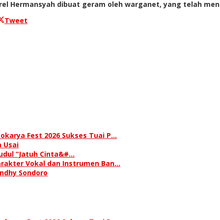
rel Hermansyah dibuat geram oleh warganet, yang telah men
Tweet
okarya Fest 2026 Sukses Tuai P…
 Usai
judul “Jatuh Cinta&#…
rakter Vokal dan Instrumen Ban…
andhy Sondoro