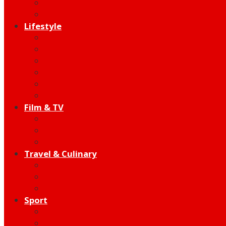
Indie
Edutainment
Lifestyle
Fashion & Beauty
Hangout
Community
Product
Health
Telco
Film & TV
Talent
Review
Moment
Travel & Culinary
Destination
Food
Hotel
Sport
Football
Moto GP