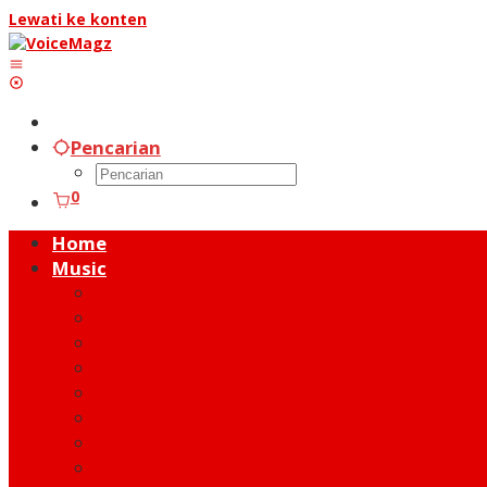
Lewati ke konten
Pencarian
0
Home
Music
Music Hot News
On Stage
New Release
Album Review
Talent
Moment
Figure
Behind The Song