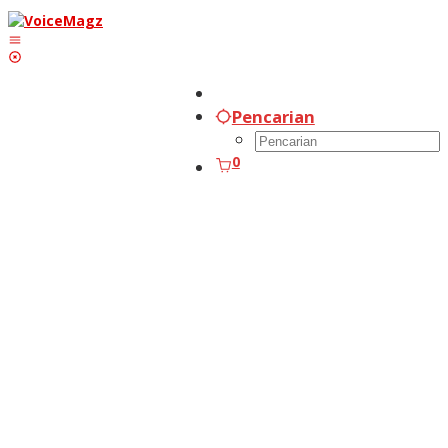
Lewati
ke
konten
Pencarian
0