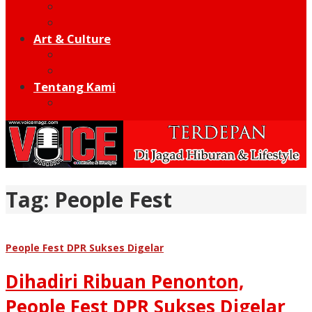
Moto GP
Hot Sport
Art & Culture
Modern
Traditional
Tentang Kami
Redaksi
Tag:
People Fest
People Fest DPR Sukses Digelar
Dihadiri Ribuan Penonton,
People Fest DPR Sukses Digelar