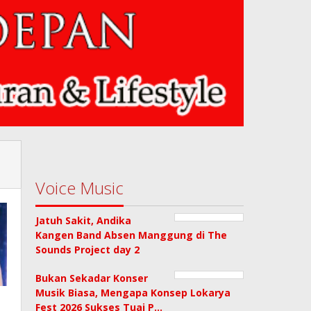
Voice Music
Jatuh Sakit, Andika
Kangen Band Absen Manggung di The
Sounds Project day 2
Bukan Sekadar Konser
Musik Biasa, Mengapa Konsep Lokarya
Fest 2026 Sukses Tuai P…