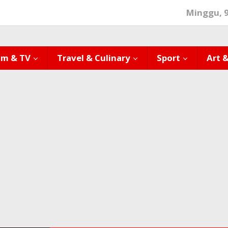
Minggu, 
lm & TV
Travel & Culinary
Sport
Art 