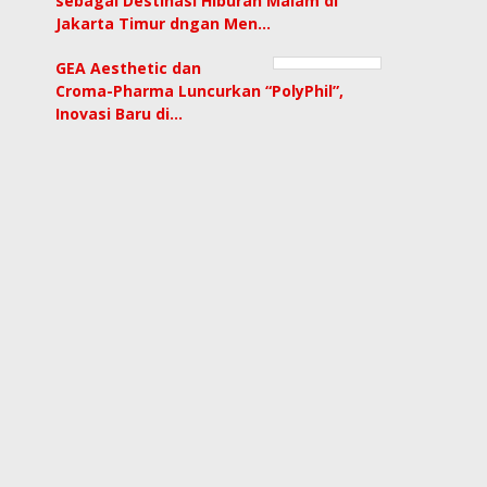
sebagai Destinasi Hiburan Malam di
Jakarta Timur dngan Men…
GEA Aesthetic dan
Croma-Pharma Luncurkan “PolyPhil”,
Inovasi Baru di…