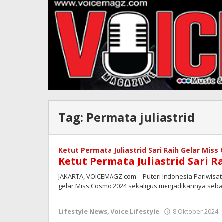
Tag:
Permata juliastrid
Ketut Permata Juliastrid Sari Raih Gelar Mis
Ketut Permata Juliastrid Sari R
JAKARTA, VOICEMAGZ.com – Puteri Indonesia Pariwisata 
gelar Miss Cosmo 2024 sekaligus menjadikannya se
Lifestyle News
,
Voice Lifestyle
8 Oktober 2024