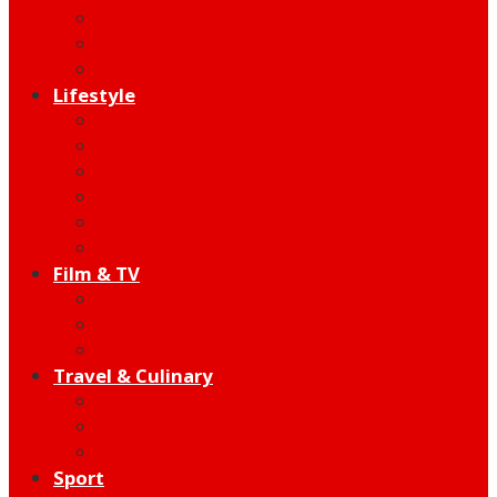
Behind The Song
Indie
Edutainment
Lifestyle
Fashion & Beauty
Hangout
Community
Product
Health
Telco
Film & TV
Talent
Review
Moment
Travel & Culinary
Destination
Food
Hotel
Sport