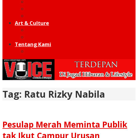
Football
Moto GP
Hot Sport
Art & Culture
Modern
Traditional
Tentang Kami
Redaksi
Tag:
Ratu Rizky Nabila
Pesulap Merah Meminta Publik
tak Ikut Campur Urusan