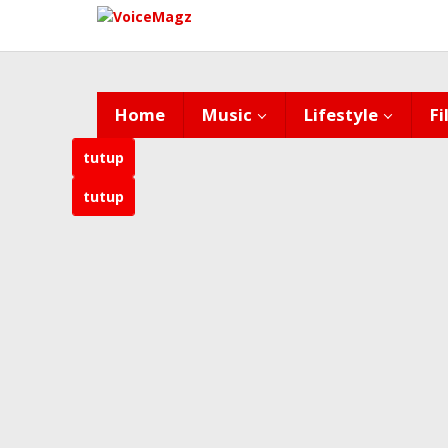
Lewati
ke
konten
Home
Music
Lifestyle
Fi
tutup
tutup