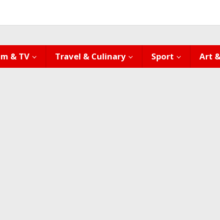
lm & TV
Travel & Culinary
Sport
Art 