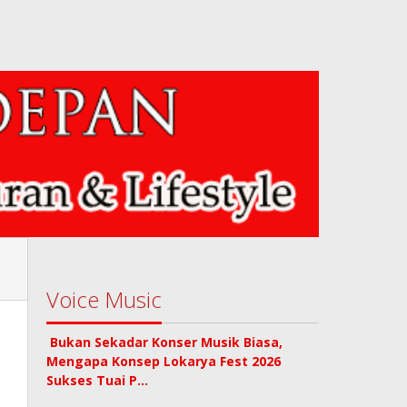
Voice Music
Bukan Sekadar Konser Musik Biasa,
Mengapa Konsep Lokarya Fest 2026
Sukses Tuai P…