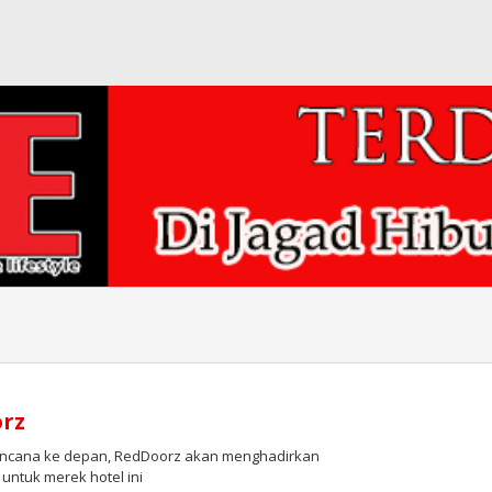
orz
encana ke depan, RedDoorz akan menghadirkan
 untuk merek hotel ini