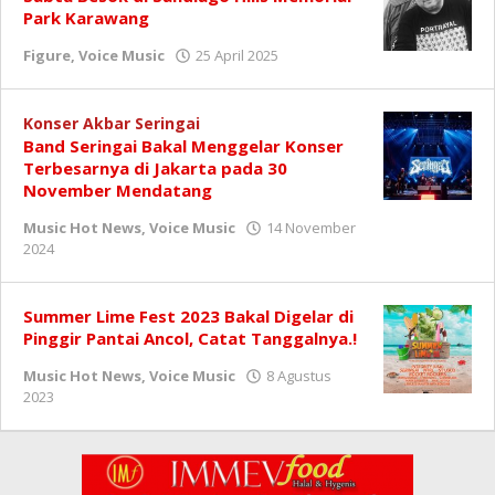
Park Karawang
oleh
Figure
,
Voice Music
25 April 2025
Redaksi
Konser Akbar Seringai
Band Seringai Bakal Menggelar Konser
Terbesarnya di Jakarta pada 30
November Mendatang
Music Hot News
,
Voice Music
14 November
oleh
2024
Redaksi
Summer Lime Fest 2023 Bakal Digelar di
Pinggir Pantai Ancol, Catat Tanggalnya.!
Music Hot News
,
Voice Music
8 Agustus
oleh
2023
Redaksi