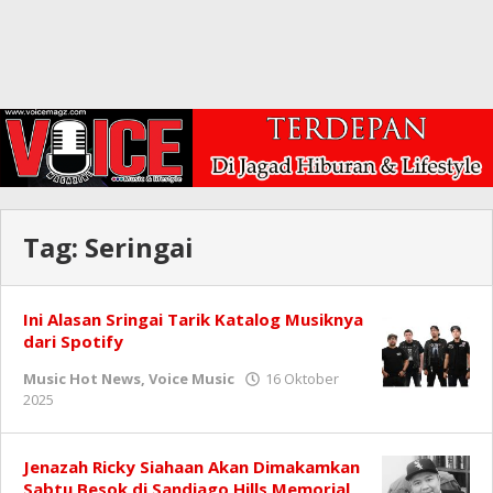
Tag:
Seringai
Ini Alasan Sringai Tarik Katalog Musiknya
dari Spotify
Music Hot News
,
Voice Music
16 Oktober
oleh
2025
Redaksi
Jenazah Ricky Siahaan Akan Dimakamkan
Sabtu Besok di Sandiago Hills Memorial