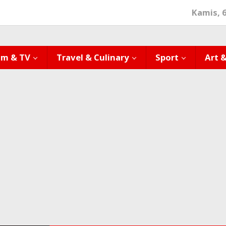
Kamis, 
lm & TV
Travel & Culinary
Sport
Art 