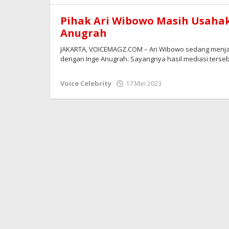
Pihak Ari Wibowo Masih Usaha
Anugrah
JAKARTA, VOICEMAGZ.COM – Ari Wibowo sedang menjala
dengan Inge Anugrah. Sayangnya hasil mediasi terse
oleh
Voice Celebrity
17 Mei 2023
Redaksi