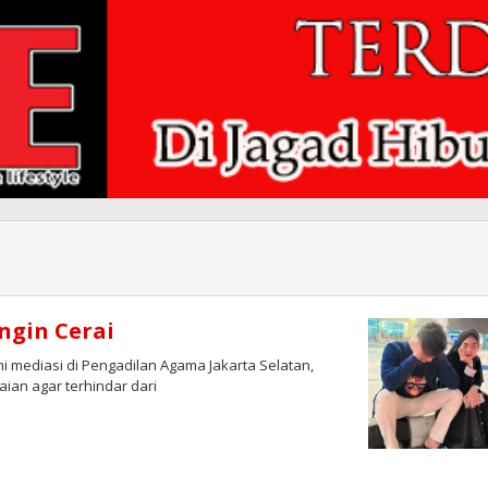
Ingin Cerai
i mediasi di Pengadilan Agama Jakarta Selatan,
aian agar terhindar dari