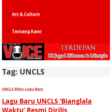
Moto GP
Hot Sport
Art & Culture
Modern
Traditional
Tentang Kami
Redaksi
Tag:
UNCLS
UNCLS Riliss Lagu Baru
Lagu Baru UNCLS ‘Bianglala
Waktu’ Resmi Dirilis