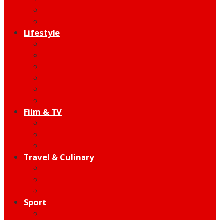
Indie
Edutainment
Lifestyle
Fashion & Beauty
Hangout
Community
Product
Health
Telco
Film & TV
Talent
Review
Moment
Travel & Culinary
Destination
Food
Hotel
Sport
Football