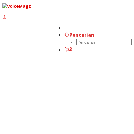
Lewati
ke
konten
Pencarian
0