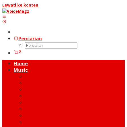
Lewati ke konten
Pencarian
0
Home
Music
Music Hot News
On Stage
New Release
Album Review
Talent
Moment
Figure
Behind The Song