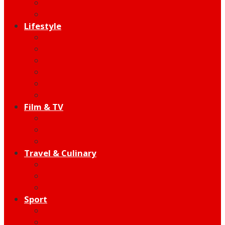
Indie
Edutainment
Lifestyle
Fashion & Beauty
Hangout
Community
Product
Health
Telco
Film & TV
Talent
Review
Moment
Travel & Culinary
Destination
Food
Hotel
Sport
Football
Moto GP