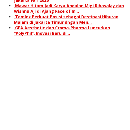
Jakarta Fair 2026
Mawar Hitam Jadi Karya Andalan Migi Rihasalay dan
Wishnu Aji di Ajang Face of In…
Tomlex Perkuat Posisi sebagai Destinasi Hiburan
Malam di Jakarta Timur dngan Men…
GEA Aesthetic dan Croma-Pharma Luncurkan
“PolyPhil”, Inovasi Baru di…