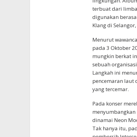
lingkungan. Album
terbuat dari limba
digunakan berasal
Klang di Selangor,
Menurut wawancara
pada 3 Oktober 20
mungkin berkat in
sebuah organisasi
Langkah ini menu
pencemaran laut 
yang tercemar.
Pada konser mereka
menyumbangkan ka
dinamai Neon Moo
Tak hanya itu, pa
pembersih Interce