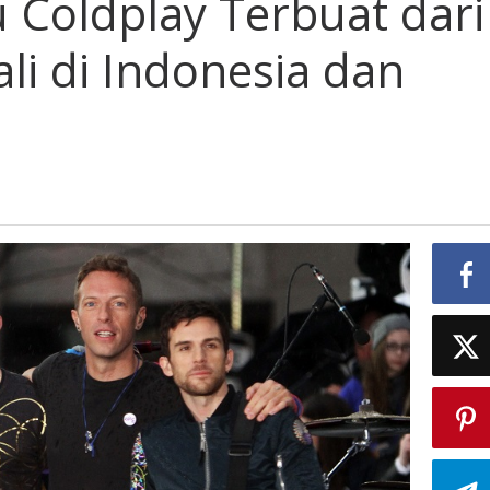
 Coldplay Terbuat dari
Terbuat
dari
ali di Indonesia dan
Limbah
Plastik
Kali
di
Indonesia
dan
Malaysia