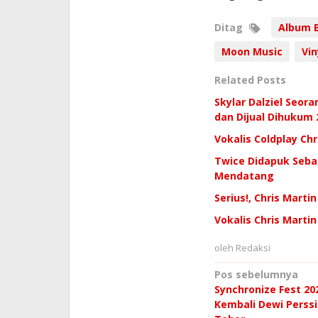
Ditag
Album B
Moon Music
Vin
Related Posts
Skylar Dalziel Seora
dan Dijual Dihukum 
Vokalis Coldplay Ch
Twice Didapuk Sebag
Mendatang
Serius!, Chris Mart
Vokalis Chris Marti
oleh
Redaksi
Navigasi
Pos sebelumnya
Synchronize Fest 20
pos
Kembali Dewi Perssi