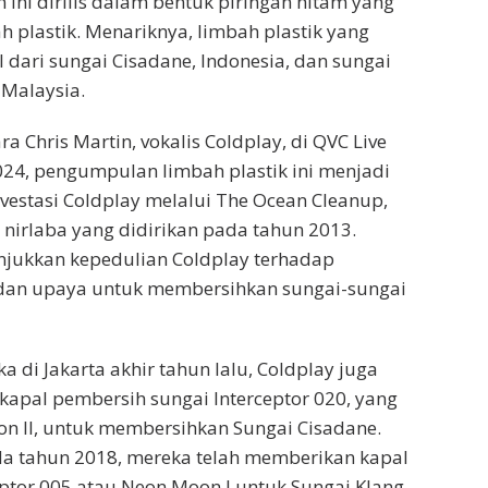
 ini dirilis dalam bentuk piringan hitam yang
h plastik. Menariknya, limbah plastik yang
 dari sungai Cisadane, Indonesia, dan sungai
 Malaysia.
 Chris Martin, vokalis Coldplay, di QVC Live
24, pengumpulan limbah plastik ini menjadi
vestasi Coldplay melalui The Ocean Cleanup,
 nirlaba yang didirikan pada tahun 2013.
njukkan kepedulian Coldplay terhadap
dan upaya untuk membersihkan sungai-sungai
 di Jakarta akhir tahun lalu, Coldplay juga
pal pembersih sungai Interceptor 020, yang
n II, untuk membersihkan Sungai Cisadane.
da tahun 2018, mereka telah memberikan kapal
ptor 005 atau Neon Moon I untuk Sungai Klang,