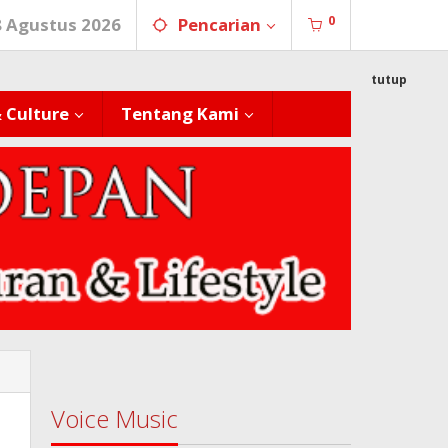
0
8 Agustus 2026
Pencarian
tutup
& Culture
Tentang Kami
Voice Music