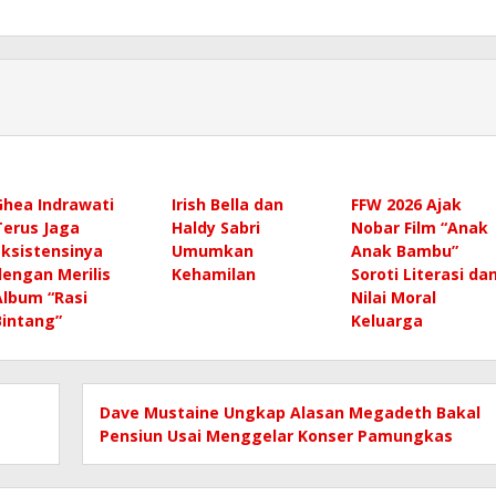
Ghea Indrawati
Irish Bella dan
FFW 2026 Ajak
Terus Jaga
Haldy Sabri
Nobar Film “Anak
Eksistensinya
Umumkan
Anak Bambu”
dengan Merilis
Kehamilan
Soroti Literasi da
Album “Rasi
Nilai Moral
Bintang”
Keluarga
Dave Mustaine Ungkap Alasan Megadeth Bakal
Pensiun Usai Menggelar Konser Pamungkas