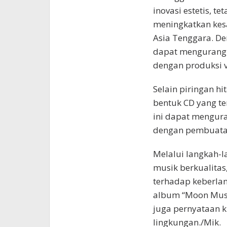
inovasi estetis, t
meningkatkan kes
Asia Tenggara. Den
dapat mengurangi
dengan produksi v
Selain piringan h
bentuk CD yang te
ini dapat mengura
dengan pembuatan
Melalui langkah-l
musik berkualita
terhadap keberlan
album “Moon Music
juga pernyataan 
lingkungan./Mik.