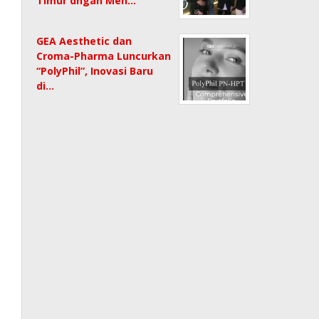
Timur dngan Men…
GEA Aesthetic dan
Croma-Pharma Luncurkan
“PolyPhil”, Inovasi Baru
di…