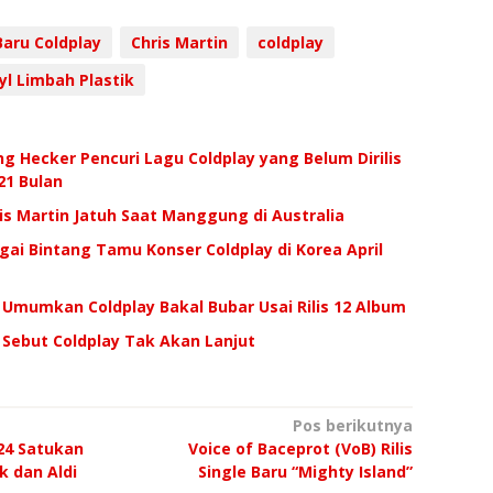
aru Coldplay
Chris Martin
coldplay
yl Limbah Plastik
ng Hecker Pencuri Lagu Coldplay yang Belum Dirilis
21 Bulan
ris Martin Jatuh Saat Manggung di Australia
ai Bintang Tamu Konser Coldplay di Korea April
in Umumkan Coldplay Bakal Bubar Usai Rilis 12 Album
n Sebut Coldplay Tak Akan Lanjut
Pos berikutnya
24 Satukan
Voice of Baceprot (VoB) Rilis
k dan Aldi
Single Baru “Mighty Island”