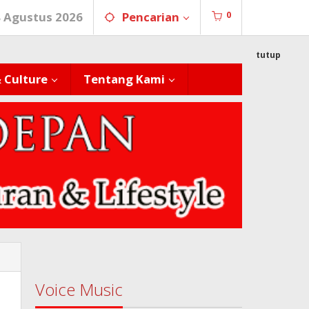
0
8 Agustus 2026
Pencarian
tutup
& Culture
Tentang Kami
Voice Music