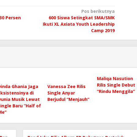
Pos berikutnya
 30 Persen
600 Siswa Setingkat SMA/SMK
Ikuti XL Axiata Youth Leadership
Camp 2019
Maliqa Nasution
Rilis Single Debut
Dinda Ghania Jaga
Vanessa Zee Rilis
“Rindu Menggila”
Eksistensinya di
Single Anyar
Dunia Musik Lewat
Berjudul “Menjauh”
Single Baru “Half of
Me”