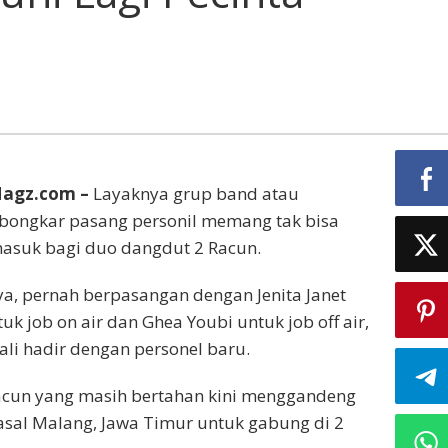
agi
ecinta
angdut
Magz.com –
Layaknya grup band atau
 bongkar pasang personil memang tak bisa
masuk bagi duo dangdut 2 Racun.
a, pernah berpasangan dengan Jenita Janet
uk job on air dan Ghea Youbi untuk job off air,
ali hadir dengan personel baru.
Racun yang masih bertahan kini menggandeng
 asal Malang, Jawa Timur untuk gabung di 2