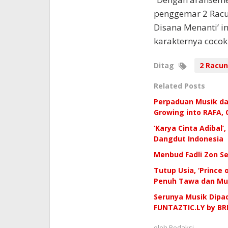
penggemar 2 Racun
Disana Menanti’ in
karakternya cocok
Ditag
2 Racun
Related Posts
Perpaduan Musik dan
Growing into RAFA,
‘Karya Cinta Adibal’
Dangdut Indonesia
Menbud Fadli Zon S
Tutup Usia, ‘Prince
Penuh Tawa dan Mu
Serunya Musik Dipad
FUNTAZTIC.LY by BR
oleh
Redaksi