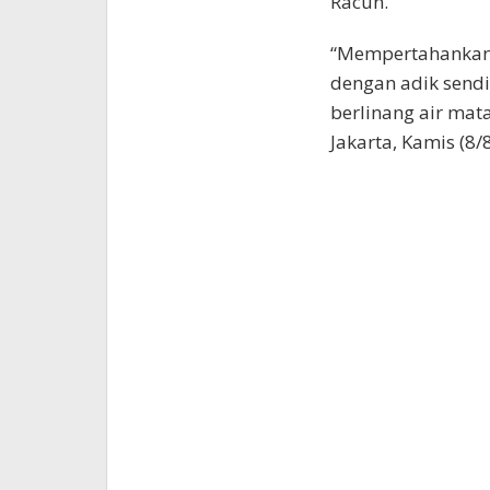
Racun.
“Mempertahankan 
dengan adik sendir
berlinang air mata
Jakarta, Kamis (8/8