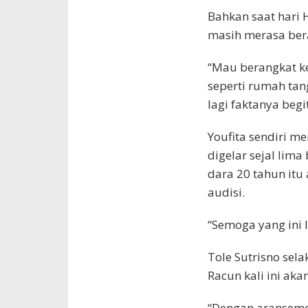
Bahkan saat hari 
masih merasa ber
“Mau berangkat ke
seperti rumah ta
lagi faktanya begi
Youfita sendiri m
digelar sejal lima
dara 20 tahun itu
audisi.
“Semoga yang ini 
Tole Sutrisno sel
Racun kali ini aka
“Dengan aransemen