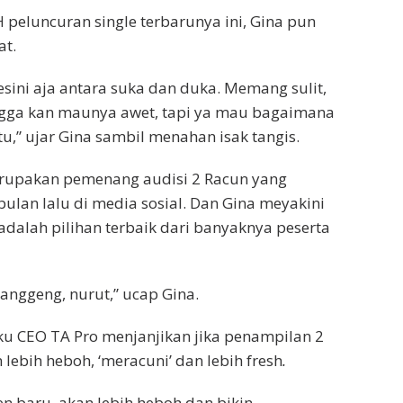
H peluncuran single terbarunya ini, Gina pun
at.
sini aja antara suka dan duka. Memang sulit,
ngga kan maunya awet, tapi ya mau bagaimana
tu,” ujar Gina sambil menahan isak tangis.
erupakan pemenang audisi 2 Racun yang
 bulan lalu di media sosial. Dan Gina meyakini
 adalah pilihan terbaik dari banyaknya peserta
langgeng, nurut,” ucap Gina.
aku CEO TA Pro menjanjikan jika penampilan 2
n lebih heboh, ‘meracuni’ dan lebih fresh
.
 baru, akan lebih heboh dan bikin