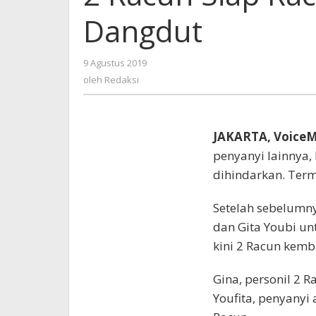
L
Dangdut
P
D
oleh
9 Agustus 2019
Redaksi
oleh
Redaksi
JAKARTA, Voice
penyanyi lainnya,
dihindarkan. Ter
Setelah sebelumny
dan Gita Youbi unt
kini 2 Racun kemb
Gina, personil 2 
Youfita, penyanyi