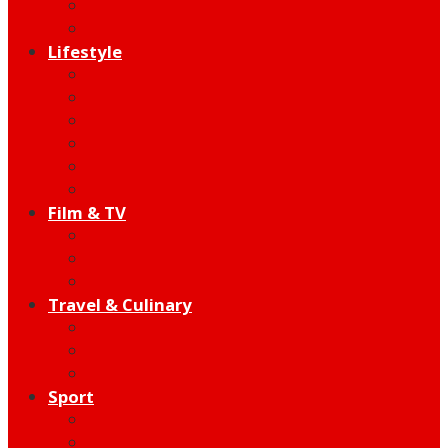
Indie
Edutainment
Lifestyle
Fashion & Beauty
Hangout
Community
Product
Health
Telco
Film & TV
Talent
Review
Moment
Travel & Culinary
Destination
Food
Hotel
Sport
Football
Moto GP