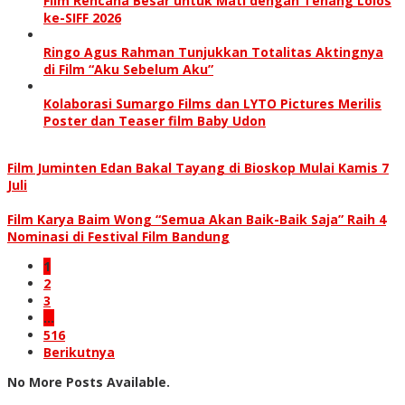
Film Rencana Besar untuk Mati dengan Tenang Lolos
ke-SIFF 2026
Ringo Agus Rahman Tunjukkan Totalitas Aktingnya
di Film “Aku Sebelum Aku”
Kolaborasi Sumargo Films dan LYTO Pictures Merilis
Poster dan Teaser film Baby Udon
Film Juminten Edan Bakal Tayang di Bioskop Mulai Kamis 7
Juli
Film Karya Baim Wong “Semua Akan Baik-Baik Saja” Raih 4
Nominasi di Festival Film Bandung
1
2
3
…
516
Berikutnya
No More Posts Available.