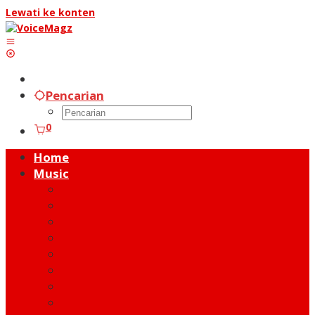
Lewati ke konten
Pencarian
0
Home
Music
Music Hot News
On Stage
New Release
Album Review
Talent
Moment
Figure
Behind The Song