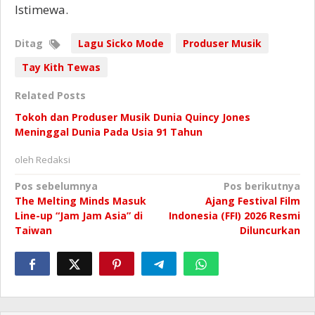
Istimewa.
Ditag
Lagu Sicko Mode
Produser Musik
Tay Kith Tewas
Related Posts
Tokoh dan Produser Musik Dunia Quincy Jones
Meninggal Dunia Pada Usia 91 Tahun
oleh
Redaksi
Navigasi
Pos sebelumnya
Pos berikutnya
The Melting Minds Masuk
Ajang Festival Film
pos
Line-up “Jam Jam Asia” di
Indonesia (FFI) 2026 Resmi
Taiwan
Diluncurkan