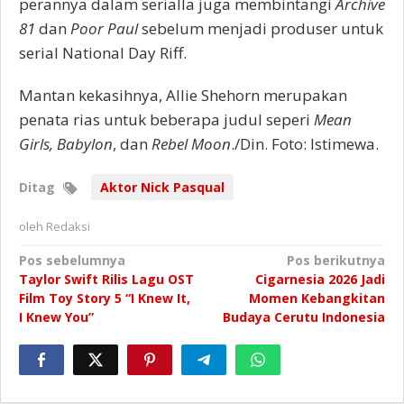
perannya dalam serialIa juga membintangi
Archive
81
dan
Poor Paul
sebelum menjadi produser untuk
serial National Day Riff.
Mantan kekasihnya, Allie Shehorn merupakan
penata rias untuk beberapa judul seperi
Mean
Girls, Babylon
, dan
Rebel Moon
./Din. Foto: Istimewa.
Ditag
Aktor Nick Pasqual
oleh
Redaksi
Navigasi
Pos sebelumnya
Pos berikutnya
Taylor Swift Rilis Lagu OST
Cigarnesia 2026 Jadi
pos
Film Toy Story 5 “I Knew It,
Momen Kebangkitan
I Knew You”
Budaya Cerutu Indonesia