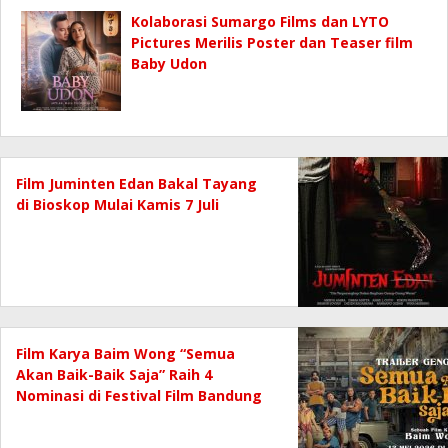
Kolaborasi Sumargo Films dan LYTO
Pictures Merilis Poster dan Teaser film
Baby Udon
Film Juminten Edan Bakal Tayang
di Bioskop Mulai Kamis 7 Juli
Film Karya Baim Wong “Semua
Akan Baik-Baik Saja” Raih 4
Nominasi di Festival Film Bandung