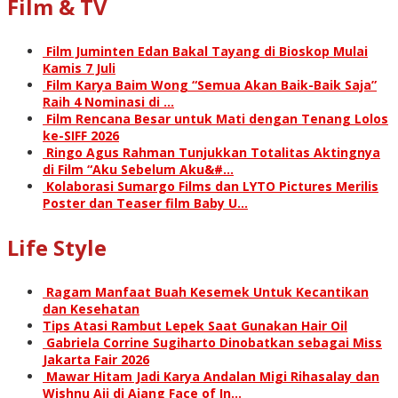
Film & TV
Film Juminten Edan Bakal Tayang di Bioskop Mulai
Kamis 7 Juli
Film Karya Baim Wong “Semua Akan Baik-Baik Saja”
Raih 4 Nominasi di …
Film Rencana Besar untuk Mati dengan Tenang Lolos
ke-SIFF 2026
Ringo Agus Rahman Tunjukkan Totalitas Aktingnya
di Film “Aku Sebelum Aku&#…
Kolaborasi Sumargo Films dan LYTO Pictures Merilis
Poster dan Teaser film Baby U…
Life Style
Ragam Manfaat Buah Kesemek Untuk Kecantikan
dan Kesehatan
Tips Atasi Rambut Lepek Saat Gunakan Hair Oil
Gabriela Corrine Sugiharto Dinobatkan sebagai Miss
Jakarta Fair 2026
Mawar Hitam Jadi Karya Andalan Migi Rihasalay dan
Wishnu Aji di Ajang Face of In…