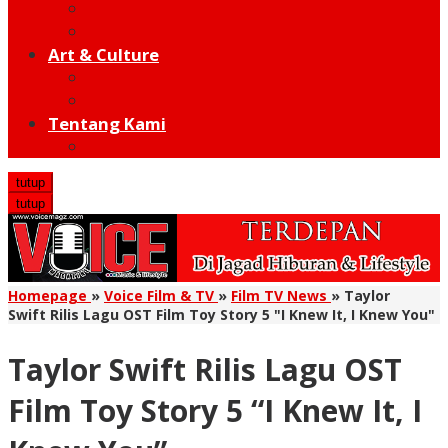
Moto GP
Hot Sport
Art & Culture
Modern
Traditional
Tentang Kami
Redaksi
tutup
tutup
Homepage
»
Voice Film & TV
»
Film TV News
»
Taylor
Swift Rilis Lagu OST Film Toy Story 5 "I Knew It, I Knew You"
Taylor Swift Rilis Lagu OST
Film Toy Story 5 “I Knew It, I