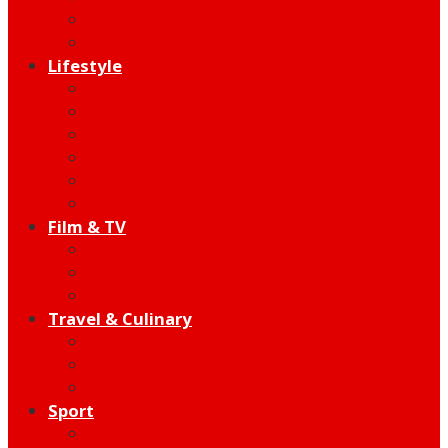
Indie
Edutainment
Lifestyle
Fashion & Beauty
Hangout
Community
Product
Health
Telco
Film & TV
Talent
Review
Moment
Travel & Culinary
Destination
Food
Hotel
Sport
Football