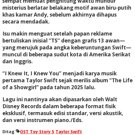
sempat memuat penghitung waktu mundur
misterius berlatar belakang motif awan biru-putih
khas kamar Andy, sebelum akhirnya dihapus
secara mendadak.
Isu makin menguat setelah papan reklame
bertuliskan inisial “TS” dengan grafis 13 awan—
yang merujuk pada angka keberuntungan Swift—
muncul di beberapa sudut kota di Amerika Serikat
dan Inggris.
“I Knew It, I Knew You” menjadi karya musik
pertama Taylor Swift sejak merilis album “The Life
of a Showgirl” pada tahun 2025 lalu.
Lagu ini nantinya akan dipasarkan oleh Walt
Disney Records dalam beberapa format fisik
eksklusif, termasuk edisi standar, versi akustik,
dan versi instrumen piano./Eds.
Ditag
OST Toy Story 5
Taylor Swift