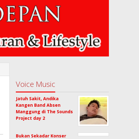
Voice Music
Jatuh Sakit, Andika
Kangen Band Absen
Manggung di The Sounds
Project day 2
Bukan Sekadar Konser