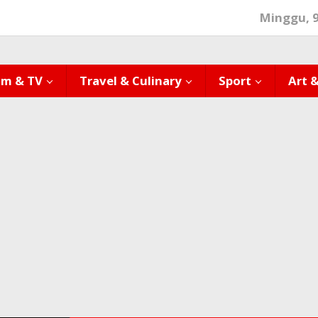
Minggu, 
lm & TV
Travel & Culinary
Sport
Art 