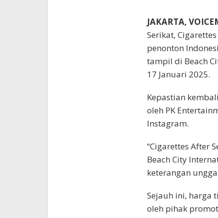
JAKARTA, VOIC
Serikat, Cigarett
penonton Indonesi
tampil di Beach Ci
17 Januari 2025.
Kepastian kembali
oleh PK Entertain
Instagram.
“Cigarettes After 
Beach City Interna
keterangan unggah
Sejauh ini, harg
oleh pihak promot