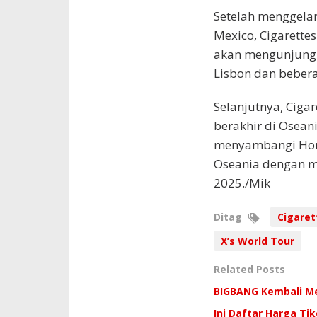
Setelah menggelar
Mexico, Cigarettes
akan mengunjungi 
Lisbon dan bebera
Selanjutnya, Cigar
berakhir di Osean
menyambangi Hong
Oseania dengan m
2025./Mik
Ditag
Cigaret
X’s World Tour
Related Posts
BIGBANG Kembali Me
Ini Daftar Harga Ti