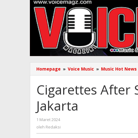
Homepage
»
Voice Music
»
Music Hot News
Cigarettes After
Jakarta
oleh
1 Maret 2024
Redaksi
oleh
Redaksi