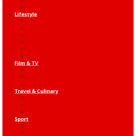
Indie
Edutainment
Lifestyle
Fashion & Beauty
Hangout
Community
Product
Health
Telco
Film & TV
Talent
Review
Moment
Travel & Culinary
Destination
Food
Hotel
Sport
Football
Moto GP