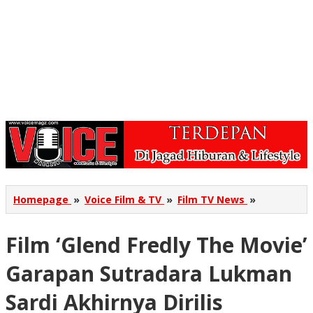
Film
Homepage
»
Voice Film & TV
»
Film TV News
»
'Glend
Fredly
Film ‘Glend Fredly The Movie’
The
Movie'
Garapan
Garapan Sutradara Lukman
Sutradara
Lukman
Sardi Akhirnya Dirilis
Sardi