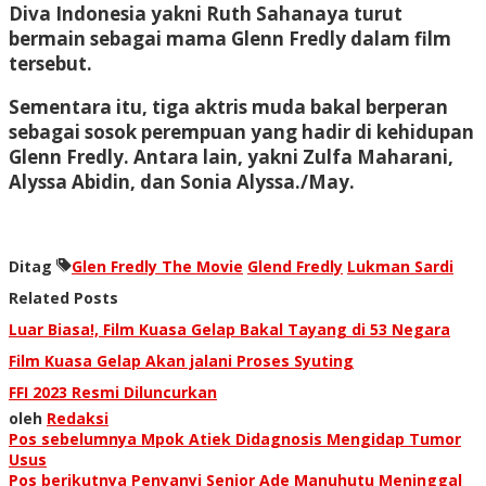
Diva Indonesia yakni Ruth Sahanaya turut
bermain sebagai mama Glenn Fredly dalam film
tersebut.
Sementara itu, tiga aktris muda bakal berperan
sebagai sosok perempuan yang hadir di kehidupan
Glenn Fredly. Antara lain, yakni Zulfa Maharani,
Alyssa Abidin, dan Sonia Alyssa./May.
Ditag
Glen Fredly The Movie
Glend Fredly
Lukman Sardi
Related Posts
Luar Biasa!, Film Kuasa Gelap Bakal Tayang di 53 Negara
Film Kuasa Gelap Akan jalani Proses Syuting
FFI 2023 Resmi Diluncurkan
oleh
Redaksi
Navigasi
Pos sebelumnya
Mpok Atiek Didagnosis Mengidap Tumor
Usus
Pos berikutnya
Penyanyi Senior Ade Manuhutu Meninggal