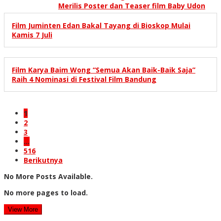
Merilis Poster dan Teaser film Baby Udon
Film Juminten Edan Bakal Tayang di Bioskop Mulai
Kamis 7 Juli
Film Karya Baim Wong “Semua Akan Baik-Baik Saja”
Raih 4 Nominasi di Festival Film Bandung
1
2
3
…
516
Berikutnya
No More Posts Available.
No more pages to load.
View More