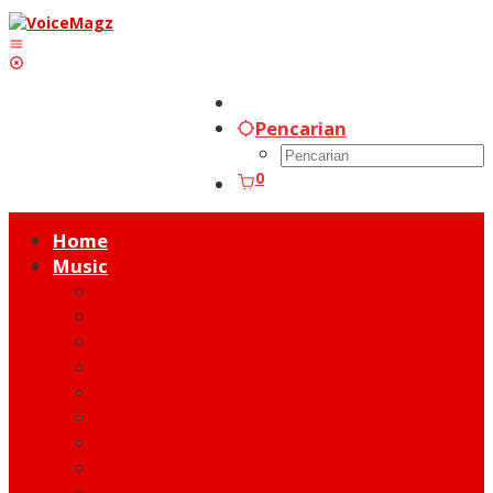
Lewati
ke
konten
Pencarian
0
Home
Music
Music Hot News
On Stage
New Release
Album Review
Talent
Moment
Figure
Behind The Song