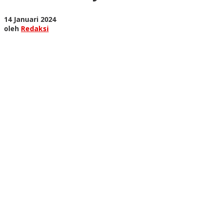
Akhirnya
Dirilis
oleh
14 Januari 2024
Redaksi
oleh
Redaksi