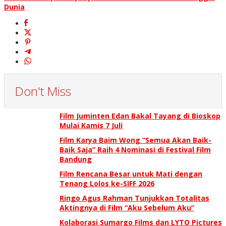
pos
Dunia
Don't Miss
Film Juminten Edan Bakal Tayang di Bioskop
Mulai Kamis 7 Juli
Film Karya Baim Wong “Semua Akan Baik-
Baik Saja” Raih 4 Nominasi di Festival Film
Bandung
Film Rencana Besar untuk Mati dengan
Tenang Lolos ke-SIFF 2026
Ringo Agus Rahman Tunjukkan Totalitas
Aktingnya di Film “Aku Sebelum Aku”
Kolaborasi Sumargo Films dan LYTO Pictures