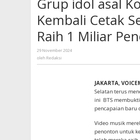
Grup idol asal K
Selat
BTS
Kembali Cetak S
Kemb
Ceta
Sejar
Raih 1 Miliar Pe
Video
Musi
Raih
oleh
29 November 2024
1
Redaksi
oleh
Redaksi
Miliar
Peno
JAKARTA, VOIC
Selatan terus men
ini BTS membukti
pencapaian baru 
Video musik merek
penonton untuk k
telah mereka raih.