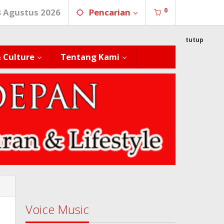
0
8 Agustus 2026
Pencarian
tutup
& Culture
Tentang Kami
Voice Music