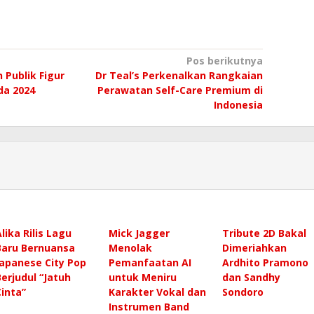
Pos berikutnya
n Publik Figur
Dr Teal’s Perkenalkan Rangkaian
da 2024
Perawatan Self-Care Premium di
Indonesia
Alika Rilis Lagu
Mick Jagger
Tribute 2D Bakal
Baru Bernuansa
Menolak
Dimeriahkan
Japanese City Pop
Pemanfaatan AI
Ardhito Pramono
Berjudul “Jatuh
untuk Meniru
dan Sandhy
Cinta”
Karakter Vokal dan
Sondoro
Instrumen Band