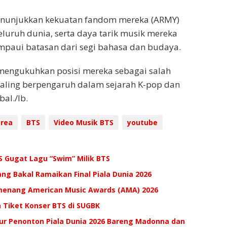
enunjukkan kekuatan fandom mereka (ARMY)
eluruh dunia, serta daya tarik musik mereka
mpaui batasan dari segi bahasa dan budaya.
 mengukuhkan posisi mereka sebagai salah
paling berpengaruh dalam sejarah K-pop dan
bal./Ib.
orea
BTS
Video Musik BTS
youtube
S Gugat Lagu “Swim” Milik BTS
ng Bakal Ramaikan Final Piala Dunia 2026
menang American Music Awards (AMA) 2026
a Tiket Konser BTS di SUGBK
bur Penonton Piala Dunia 2026 Bareng Madonna dan