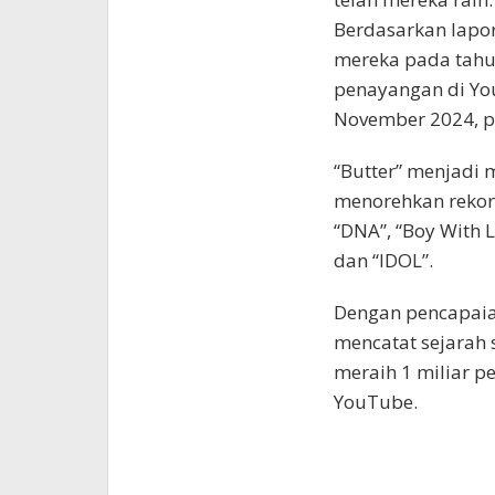
Berdasarkan lapor
mereka pada tahun
penayangan di YouT
November 2024, p
“Butter” menjadi 
menorehkan rekor t
“DNA”, “Boy With L
dan “IDOL”.
Dengan pencapaian
mencatat sejarah 
meraih 1 miliar p
YouTube.