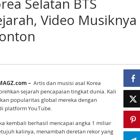
orea Selatan BTS
an
ejarah, Video Musiknya
ali
k
ah,
nonton
knya
nton
EMAGZ.com –
Artis dan musisi asal Korea
orehkan sejarah pencapaian tingkat dunia. Kali
kan popularitas global mereka dengan
di platform YouTube.
a kembali berhasil mencapai angka 1 miliar
etujuh kalinya, menambah deretan rekor yang