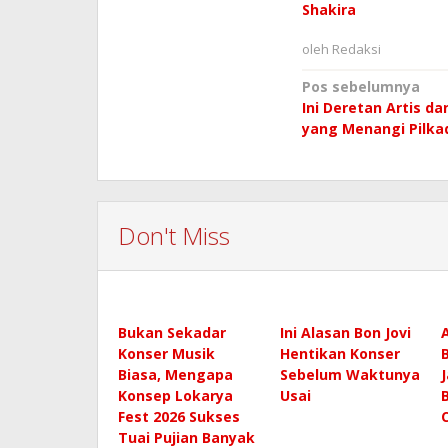
Shakira
oleh
Redaksi
Navigasi
Pos sebelumnya
Ini Deretan Artis da
pos
yang Menangi Pilka
Don't Miss
Bukan Sekadar
Ini Alasan Bon Jovi
Konser Musik
Hentikan Konser
Biasa, Mengapa
Sebelum Waktunya
Konsep Lokarya
Usai
Fest 2026 Sukses
Tuai Pujian Banyak