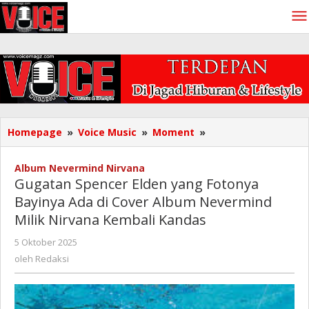
Lewati
ke
konten
Gugatan
Homepage
»
Voice Music
»
Moment
»
Spencer
Elden
Album Nevermind Nirvana
yang
Gugatan Spencer Elden yang Fotonya
Fotonya
Bayinya Ada di Cover Album Nevermind
Bayinya
Milik Nirvana Kembali Kandas
Ada
di
oleh
5 Oktober 2025
Cover
Redaksi
oleh
Redaksi
Album
Nevermind
Milik
Nirvana