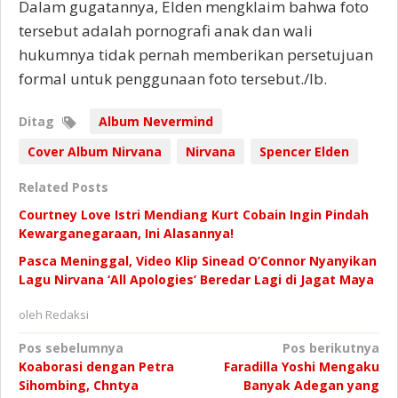
Dalam gugatannya, Elden mengklaim bahwa foto
tersebut adalah pornografi anak dan wali
hukumnya tidak pernah memberikan persetujuan
formal untuk penggunaan foto tersebut./Ib.
Ditag
Album Nevermind
Cover Album Nirvana
Nirvana
Spencer Elden
Related Posts
Courtney Love Istri Mendiang Kurt Cobain Ingin Pindah
Kewarganegaraan, Ini Alasannya!
Pasca Meninggal, Video Klip Sinead O’Connor Nyanyikan
Lagu Nirvana ‘All Apologies’ Beredar Lagi di Jagat Maya
oleh
Redaksi
Navigasi
Pos sebelumnya
Pos berikutnya
Koaborasi dengan Petra
Faradilla Yoshi Mengaku
pos
Sihombing, Chntya
Banyak Adegan yang