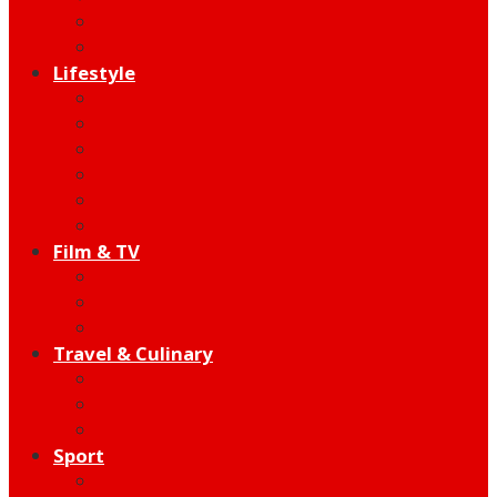
Indie
Edutainment
Lifestyle
Fashion & Beauty
Hangout
Community
Product
Health
Telco
Film & TV
Talent
Review
Moment
Travel & Culinary
Destination
Food
Hotel
Sport
Football