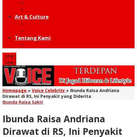
Moto GP
Hot Sport
Art & Culture
Modern
Traditional
Tentang Kami
Redaksi
tutup
tutup
Homepage
»
Voice Celebrity
»
Ibunda Raisa Andriana
Dirawat di RS, Ini Penyakit yang Diderita
Ibunda Raisa Sakit
Ibunda Raisa Andriana
Dirawat di RS, Ini Penyakit