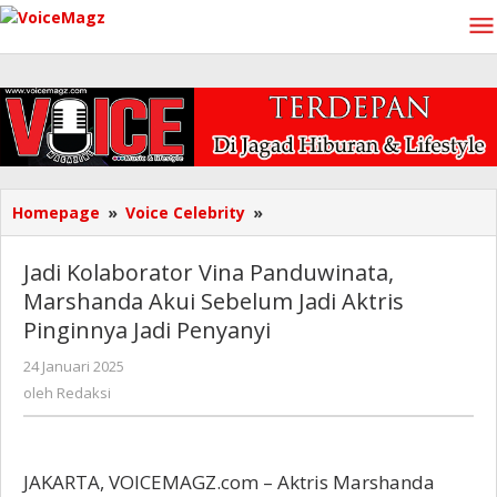
Lewati
ke
konten
Jadi
Homepage
»
Voice Celebrity
»
Kolaborator
Vina
Jadi Kolaborator Vina Panduwinata,
Panduwinata,
Marshanda Akui Sebelum Jadi Aktris
Marshanda
Pinginnya Jadi Penyanyi
Akui
Sebelum
oleh
24 Januari 2025
Jadi
Redaksi
oleh
Redaksi
Aktris
Pinginnya
Jadi
Penyanyi
JAKARTA, VOICEMAGZ.com – Aktris Marshanda