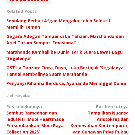
Related Posts
Sepulang Berhaji Afgan Mengaku Lebih Selektif
Memilih Teman
Gegara Adegan Tampar di La Tahzan, Marshanda dan
Ariel Tatum Sempat ‘Emosional’
Marshanda Kembali ke Dunia Tarik Suara Lewat Lagu
‘Segalanya’
OST La Tahzan: Cinta, Dosa, Luka Bertajuk ‘Segalanya’
Tandai Kembalinya Suara Marshanda
Penyanyi Rihanna Berduka, Ayahanda Meninggal Dunia
oleh
Redaksi
Navigasi
Pos sebelumnya
Pos berikutnya
Sambut Ramadhan dan
Tampilkan Nuansa
pos
Iedul Fitri Mooi Heartmade
Aristokrat dan
Persembahkan ‘Mooi Raya
Kemewahan Kontemporer,
Collection 2025’
Ivan Gunawan Prive Pukau