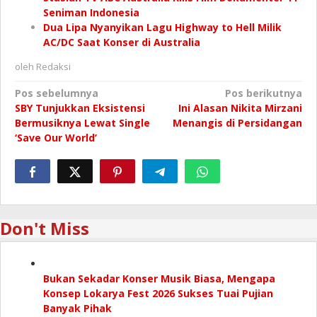
Seniman Indonesia
Dua Lipa Nyanyikan Lagu Highway to Hell Milik
AC/DC Saat Konser di Australia
oleh
Redaksi
Navigasi
Pos sebelumnya
Pos berikutnya
SBY Tunjukkan Eksistensi
Ini Alasan Nikita Mirzani
pos
Bermusiknya Lewat Single
Menangis di Persidangan
‘Save Our World’
Don't Miss
Bukan Sekadar Konser Musik Biasa, Mengapa
Konsep Lokarya Fest 2026 Sukses Tuai Pujian
Banyak Pihak