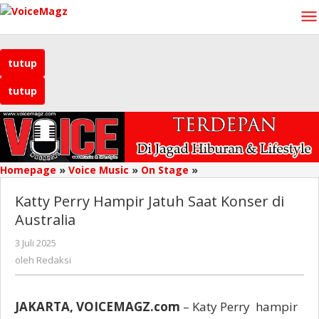
Lewati
ke
konten
tutup
tutup
Homepage
»
Voice Music
»
On Stage
»
Katty
Perry
Katty Perry Hampir Jatuh Saat Konser di
Hampir
Jatuh
Australia
Saat
3 Juli 2025
oleh
Konser
Redaksi
di
oleh
Redaksi
Australia
JAKARTA, VOICEMAGZ.com
– Katy Perry hampir