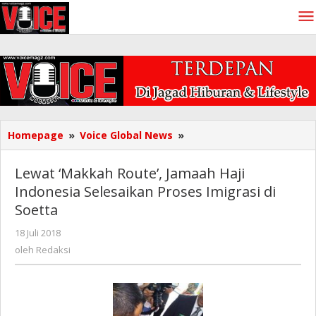
Lewati
ke
konten
Lewat
Homepage
»
Voice Global News
»
'Makkah
Route',
Lewat ‘Makkah Route’, Jamaah Haji
Jamaah
Indonesia Selesaikan Proses Imigrasi di
Haji
Soetta
Indonesia
Selesaikan
oleh
18 Juli 2018
Proses
Redaksi
oleh
Redaksi
Imigrasi
di
Soetta