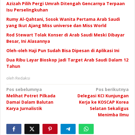
Azizah Pilih Pergi Umrah Ditengah Gencarnya Terpaan
Isu Perselingkuhan
Rumy Al-Qahtani, Sosok Wanita Pertama Arab Saudi
yang Ikut Ajang Miss universe dan Miss World
Rod Stewart Tolak Konser di Arab Saudi Meski Dibayar
Besar, Ini Alasannya
Oleh-oleh Haji Pun Sudah Bisa Dipesan di Aplikasi Ini
Dua Ribu Layar Bioskop Jadi Target Arab Saudi Dalam 12
Tahun
oleh
Redaksi
Navigasi
Pos sebelumnya
Pos berikutnya
Melihat Potret Pilkada
Delegasi KCI Kunjungan
pos
Damai Dalam Balutan
Kerja ke KOSCAP Korea
Karya Jurnalistik
Selatan Sekaligus
Menimba Ilmu