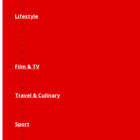
Indie
Edutainment
Lifestyle
Fashion & Beauty
Hangout
Community
Product
Health
Telco
Film & TV
Talent
Review
Moment
Travel & Culinary
Destination
Food
Hotel
Sport
Football
Moto GP