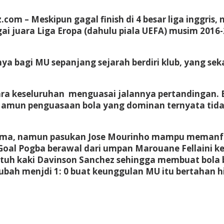
gz.com
– Meskipun gagal finish di 4 besar liga inggri
 juara Liga Eropa (dahulu piala UEFA) musim 2016-
.
nya bagi MU sepanjang sejarah berdiri klub, yang se
ara keseluruhan menguasai jalannya pertandingan.
mun penguasaan bola yang dominan ternyata tidak 
rtama, namun pasukan Jose Mourinho mampu memanf
. Goal Pogba berawal dari umpan Marouane Fellaini
ntuh kaki Davinson Sanchez sehingga membuat bola b
rubah menjdi 1: 0 buat keunggulan MU itu bertahan