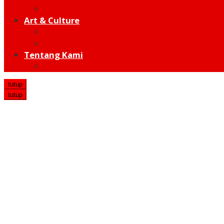
Hot Sport
Art & Culture
Modern
Traditional
Tentang Kami
Redaksi
tutup
tutup