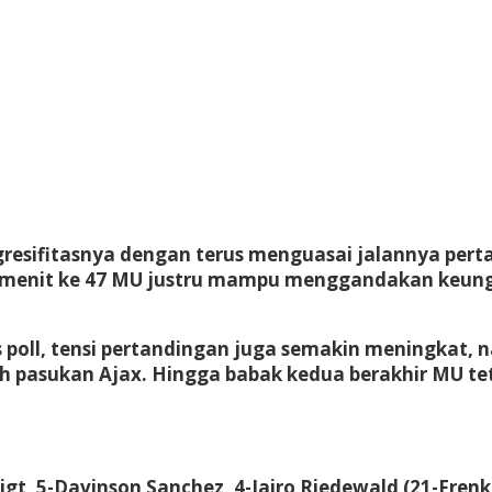
resifitasnya dengan terus menguasai jalannya pert
 menit ke 47 MU justru mampu menggandakan keung
s poll, tensi pertandingan juga semakin meningkat,
pasukan Ajax. Hingga babak kedua berakhir MU teta
igt, 5-Davinson Sanchez, 4-Jairo Riedewald (21-Frenki