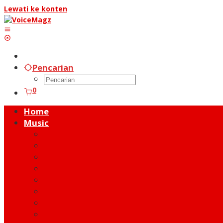
Lewati ke konten
Pencarian
0
Home
Music
Music Hot News
On Stage
New Release
Album Review
Talent
Moment
Figure
Behind The Song