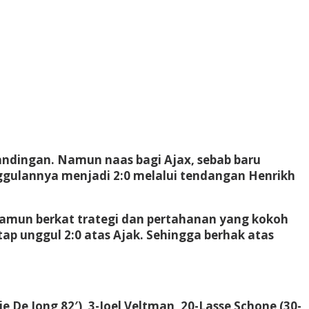
andingan. Namun naas bagi Ajax, sebab baru
gulannya menjadi 2:0 melalui tendangan Henrikh
 namun berkat trategi dan pertahanan yang kokoh
p unggul 2:0 atas Ajak. Sehingga berhak atas
e De Jong 82′), 3-Joel Veltman, 20-Lasse Schone (30-