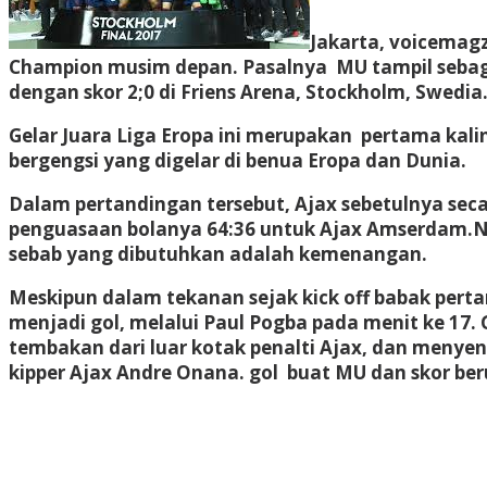
Jakarta, voicema
Champion musim depan. Pasalnya MU tampil sebagai
dengan skor 2;0 di Friens Arena, Stockholm, Swedia
Gelar Juara Liga Eropa ini merupakan pertama kali
bergengsi yang digelar di benua Eropa dan Dunia.
Dalam pertandingan tersebut, Ajax sebetulnya sec
penguasaan bolanya 64:36 untuk Ajax Amserdam.Na
sebab yang dibutuhkan adalah kemenangan.
Meskipun dalam tekanan sejak kick off babak pe
menjadi gol, melalui Paul Pogba pada menit ke 17
tembakan dari luar kotak penalti Ajax, dan menye
kipper Ajax Andre Onana. gol buat MU dan skor be