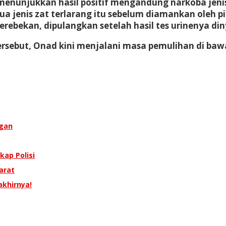
 menunjukkan hasil positif mengandung narkoba jen
jenis zat terlarang itu sebelum diamankan oleh piha
erebekan, dipulangkan setelah hasil tes urinenya di
tersebut, Onad kini menjalani masa pemulihan di ba
ngan
gkap Polisi
arat
akhirnya!