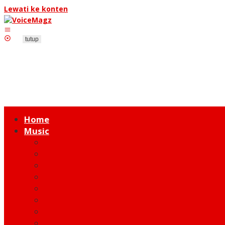
Lewati ke konten
tutup
Home
Music
Music Hot News
On Stage
New Release
Album Review
Talent
Moment
Figure
Behind The Song