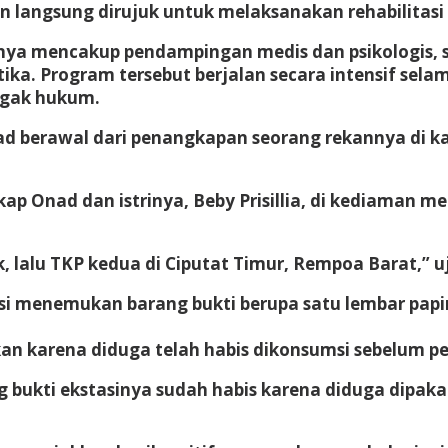
langsung dirujuk untuk melaksanakan rehabilitasi r
anya mencakup pendampingan medis dan psikologis, s
ka. Program tersebut berjalan secara intensif selam
egak hukum.
 berawal dari penangkapan seorang rekannya di ka
p Onad dan istrinya, Beby Prisillia, di kediaman m
k, lalu TKP kedua di Ciputat Timur, Rempoa Barat,” u
 menemukan barang bukti berupa satu lembar papir, sa
ukan karena diduga telah habis dikonsumsi sebelum 
 bukti ekstasinya sudah habis karena diduga dipaka