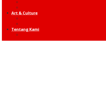
Moto GP
Hot Sport
Art & Culture
Modern
Traditional
Tentang Kami
Redaksi