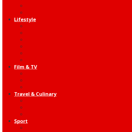
Indie
Edutainment
Lifestyle
Fashion & Beauty
Hangout
Community
Product
Health
Telco
Film & TV
Talent
Review
Moment
Travel & Culinary
Destination
Food
Hotel
Sport
Football