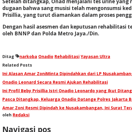
Setelah ditangkap, Onad menjalani tes urine yang
dugaan bahwa sang musisi telah mengonsumsi kedua 
Prisillia, yang turut diamankan dalam proses pengg
Dengan hasil asesmen dan keputusan rehabilitasi 
oleh BNNP dan Polda Metro Jaya./Din.
Ditag
narkoba
Onadio
Rehabilitasi
Yayasan Ultra
Related Posts
Ini Alasan Amar ZoniMinta Dipindahkan dari LP Nusakamba
Onadio Leonard Secara Resmi Ajukan Rehabilitasi
Ini Profil Beby Prisillia Istri Onadio Leonardo yang Ikut Ditan
Pasca Ditangkap, Keluarga Onadio Datange Polres Jakarta B
Amar Zoni Resmi Dipindah ke Nusakambangan, Ini Surat Ter
oleh
Redaksi
Navigasi pos