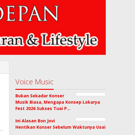
Voice Music
Bukan Sekadar Konser
Musik Biasa, Mengapa Konsep Lokarya
Fest 2026 Sukses Tuai P…
Ini Alasan Bon Jovi
Hentikan Konser Sebelum Waktunya Usai