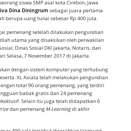
eorang siswa SMP asal kota Cirebon, Jawa
iva Dina Diningrum
sebagai juara pertama
ah berupa uang tunai sebesar Rp.400 juta.
gai pemenang setelah dilakukan pengundian
diah utama yang disaksikan oleh perwakilan
osial, Dinas Sosial DKI Jakarta, Notaris, dan
ri Selasa, 7 November 2017 di Jakarta.
ukan dengan sistem komputer yang terhubung
eserta. XL Axiata telah melakukan pengundian
dengan total 90 orang pemenang, yang terdiri
ngguan babak gratis dan 24 pemenang
klusif. Selain itu juga telah didapatkan 6
rize
dan pemenang
M-Learning
di akhir
sar 400 juta tersebut diserahkan langsung