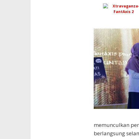
memunculkan peme
berlangsung selam