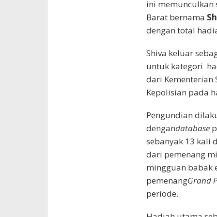
ini memunculkan s
Barat bernama
Sh
dengan total hadi
Shiva keluar seba
untuk kategori ha
dari Kementerian S
Kepolisian pada ha
Pengundian dilak
dengan
database
p
sebanyak 13 kali 
dari pemenang mi
mingguan babak eks
pemenang
Grand P
periode.
Hadiah utama sebe