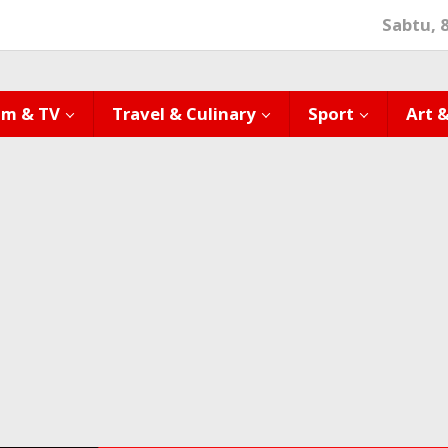
Sabtu, 
lm & TV
Travel & Culinary
Sport
Art 