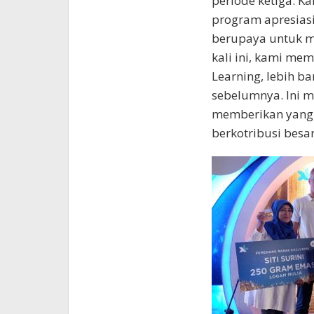
periode ketiga. K
program apresiasi 
berupaya untuk m
kali ini, kami me
Learning, lebih b
sebelumnya. Ini 
memberikan yang 
berkotribusi besa