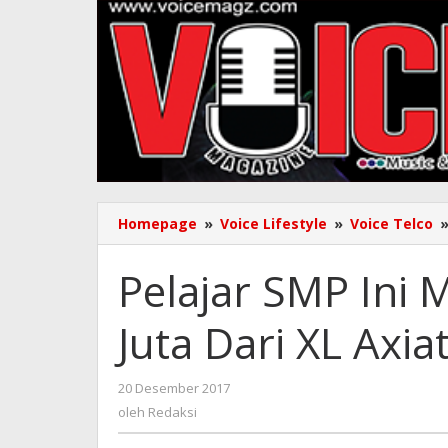
Homepage
»
Voice Lifestyle
»
Voice Telco
Pelajar SMP Ini
Juta Dari XL Axia
oleh
20 Desember 2017
Redaksi
oleh
Redaksi