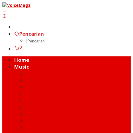
Lewati
ke
konten
Pencarian
0
Home
Music
Music Hot News
On Stage
New Release
Album Review
Talent
Moment
Figure
Behind The Song
Indie