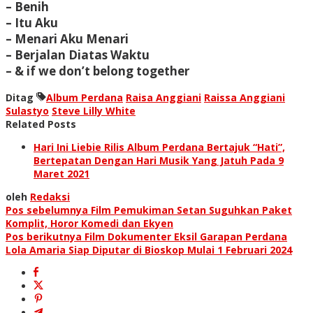
– Benih
– Itu Aku
– Menari Aku Menari
– Berjalan Diatas Waktu
– & if we don’t belong together
Ditag
Album Perdana
Raisa Anggiani
Raissa Anggiani
Sulastyo
Steve Lilly White
Related Posts
Hari Ini Liebie Rilis Album Perdana Bertajuk “Hati”,
Bertepatan Dengan Hari Musik Yang Jatuh Pada 9
Maret 2021
oleh
Redaksi
Navigasi
Pos sebelumnya
Film Pemukiman Setan Suguhkan Paket
Komplit, Horor Komedi dan Ekyen
pos
Pos berikutnya
Film Dokumenter Eksil Garapan Perdana
Lola Amaria Siap Diputar di Bioskop Mulai 1 Februari 2024