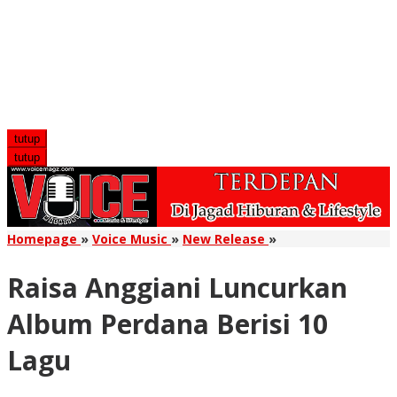
tutup
tutup
Raisa
Homepage
»
Voice Music
»
New Release
»
Anggiani
Luncurkan
Raisa Anggiani Luncurkan
Album
Perdana
Album Perdana Berisi 10
Berisi
10
Lagu
Lagu