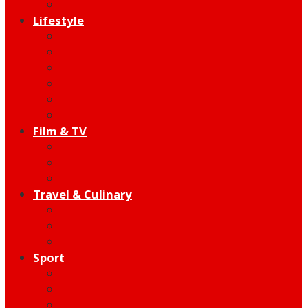
Edutainment
Lifestyle
Fashion & Beauty
Hangout
Community
Product
Health
Telco
Film & TV
Talent
Review
Moment
Travel & Culinary
Destination
Food
Hotel
Sport
Football
Moto GP
Hot Sport