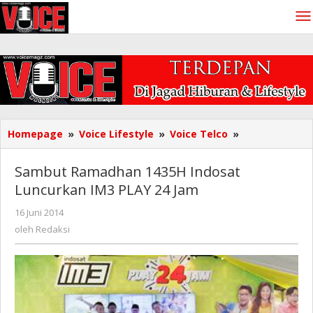
Lewati
ke
konten
Sambut
Homepage
»
Voice Lifestyle
»
Voice Telco
»
Ramadhan
1435H
Sambut Ramadhan 1435H Indosat
Indosat
Luncurkan IM3 PLAY 24 Jam
Luncurkan
IM3
oleh
16 Juni 2014
PLAY
Redaksi
oleh
Redaksi
24
Jam