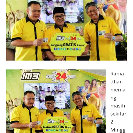
Rama
dhan
mema
ng
masih
sekitar
2
Mingg