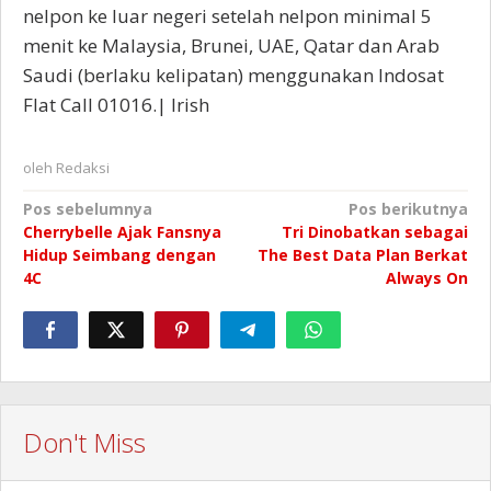
nelpon ke luar negeri setelah nelpon minimal 5
menit ke Malaysia, Brunei, UAE, Qatar dan Arab
Saudi (berlaku kelipatan) menggunakan Indosat
Flat Call 01016.| Irish
oleh
Redaksi
Navigasi
Pos sebelumnya
Pos berikutnya
Cherrybelle Ajak Fansnya
Tri Dinobatkan sebagai
pos
Hidup Seimbang dengan
The Best Data Plan Berkat
4C
Always On
Don't Miss