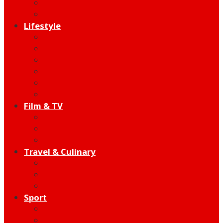
Indie
Edutainment
Lifestyle
Fashion & Beauty
Hangout
Community
Product
Health
Telco
Film & TV
Talent
Review
Moment
Travel & Culinary
Destination
Food
Hotel
Sport
Football
Moto GP