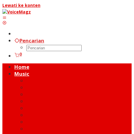
Lewati ke konten
Pencarian
0
Home
Music
Music Hot News
On Stage
New Release
Album Review
Talent
Moment
Figure
Behind The Song