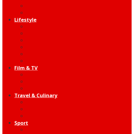
Indie
Edutainment
Lifestyle
Fashion & Beauty
Hangout
Community
Product
Health
Telco
Film & TV
Talent
Review
Moment
Travel & Culinary
Destination
Food
Hotel
Sport
Football