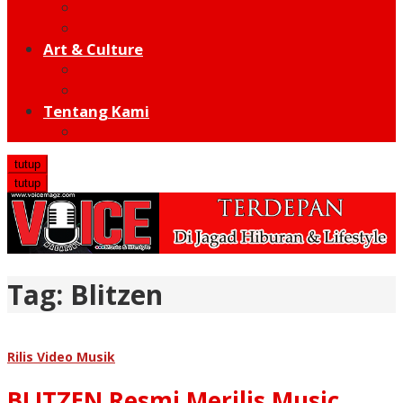
Moto GP
Hot Sport
Art & Culture
Modern
Traditional
Tentang Kami
Redaksi
tutup
tutup
Tag:
Blitzen
Rilis Video Musik
BLITZEN Resmi Merilis Music