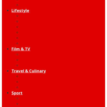
Edutainment
Lifestyle
Fashion & Beauty
Hangout
Community
Product
Health
Telco
Film & TV
Talent
Review
Moment
Travel & Culinary
Destination
Food
Hotel
Sport
Football
Moto GP