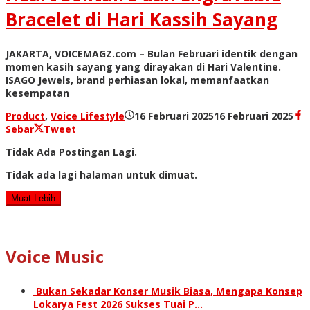
Bracelet di Hari Kassih Sayang
JAKARTA, VOICEMAGZ.com – Bulan Februari identik dengan
momen kasih sayang yang dirayakan di Hari Valentine.
ISAGO Jewels, brand perhiasan lokal, memanfaatkan
kesempatan
ole
Product
,
Voice Lifestyle
16 Februari 2025
16 Februari 2025
Red
Sebar
Tweet
Tidak Ada Postingan Lagi.
Tidak ada lagi halaman untuk dimuat.
Muat Lebih
Voice Music
Bukan Sekadar Konser Musik Biasa, Mengapa Konsep
Lokarya Fest 2026 Sukses Tuai P…