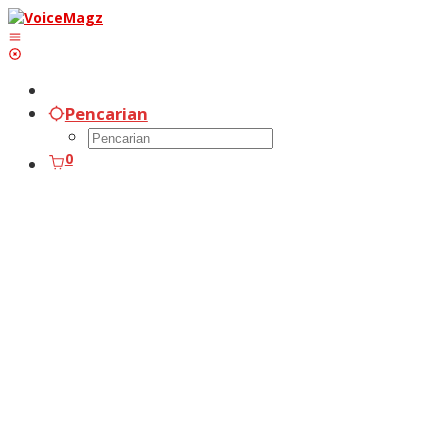
Lewati
ke
konten
Pencarian
0