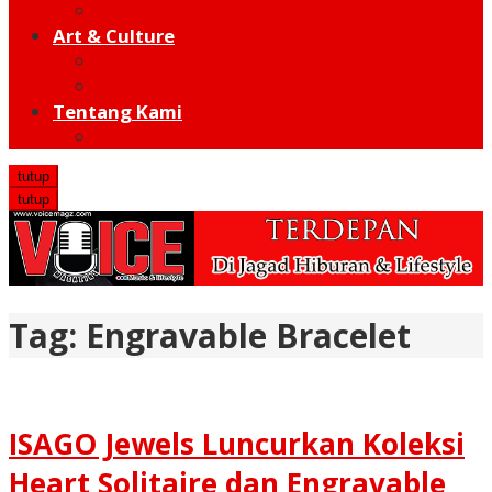
Hot Sport
Art & Culture
Modern
Traditional
Tentang Kami
Redaksi
tutup
tutup
Tag:
Engravable Bracelet
ISAGO Jewels Luncurkan Koleksi
Heart Solitaire dan Engravable