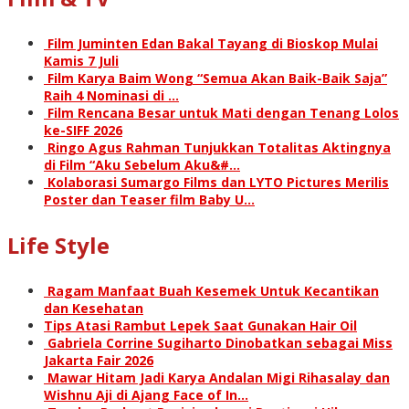
Film Juminten Edan Bakal Tayang di Bioskop Mulai
Kamis 7 Juli
Film Karya Baim Wong “Semua Akan Baik-Baik Saja”
Raih 4 Nominasi di …
Film Rencana Besar untuk Mati dengan Tenang Lolos
ke-SIFF 2026
Ringo Agus Rahman Tunjukkan Totalitas Aktingnya
di Film “Aku Sebelum Aku&#…
Kolaborasi Sumargo Films dan LYTO Pictures Merilis
Poster dan Teaser film Baby U…
Life Style
Ragam Manfaat Buah Kesemek Untuk Kecantikan
dan Kesehatan
Tips Atasi Rambut Lepek Saat Gunakan Hair Oil
Gabriela Corrine Sugiharto Dinobatkan sebagai Miss
Jakarta Fair 2026
Mawar Hitam Jadi Karya Andalan Migi Rihasalay dan
Wishnu Aji di Ajang Face of In…