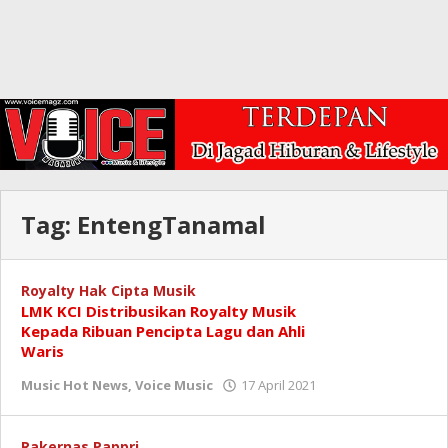
Tag:
EntengTanamal
Royalty Hak Cipta Musik
LMK KCI Distribusikan Royalty Musik
Kepada Ribuan Pencipta Lagu dan Ahli
Waris
oleh
Music Hot News
,
Voice Music
17 April 2021
Rakernas Pappri