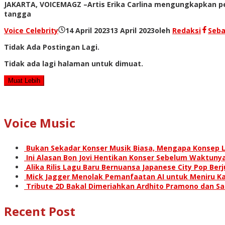
JAKARTA, VOICEMAGZ –Artis Erika Carlina mengungkapkan pe
tangga
Voice Celebrity
14 April 2023
13 April 2023
oleh
Redaksi
Seba
Tidak Ada Postingan Lagi.
Tidak ada lagi halaman untuk dimuat.
Muat Lebih
Voice Music
Bukan Sekadar Konser Musik Biasa, Mengapa Konsep L
Ini Alasan Bon Jovi Hentikan Konser Sebelum Waktunya
Alika Rilis Lagu Baru Bernuansa Japanese City Pop Ber
Mick Jagger Menolak Pemanfaatan AI untuk Meniru Ka
Tribute 2D Bakal Dimeriahkan Ardhito Pramono dan S
Recent Post