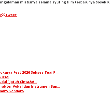
ngalaman mistisnya selama syuting film terbarunya Sosok K
r
Tweet
okarya Fest 2026 Sukses Tuai P…
 Usai
judul “Jatuh Cinta&#…
rakter Vokal dan Instrumen Ban…
andhy Sondoro