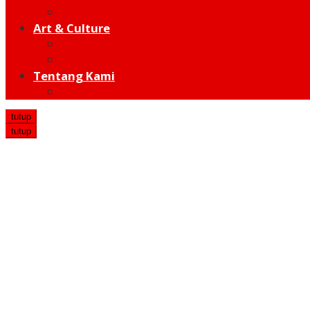
Hot Sport
Art & Culture
Modern
Traditional
Tentang Kami
Redaksi
tutup
tutup