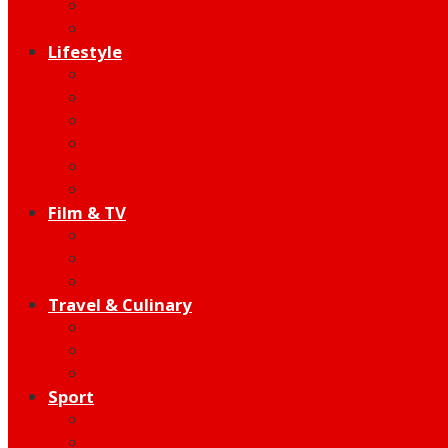
Indie
Edutainment
Lifestyle
Fashion & Beauty
Hangout
Community
Product
Health
Telco
Film & TV
Talent
Review
Moment
Travel & Culinary
Destination
Food
Hotel
Sport
Football
Moto GP