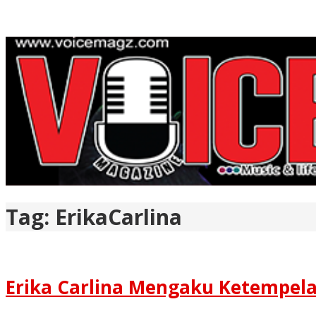
Tag:
ErikaCarlina
Erika Carlina Mengaku Ketempelan