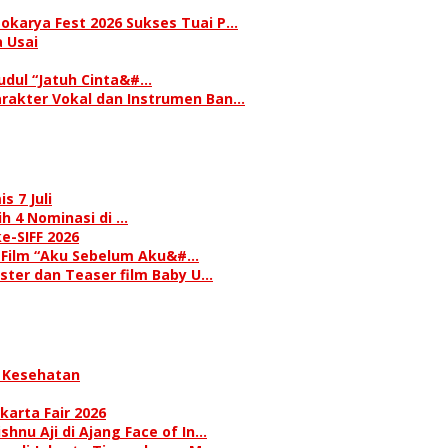
okarya Fest 2026 Sukses Tuai P…
 Usai
judul “Jatuh Cinta&#…
rakter Vokal dan Instrumen Ban…
s 7 Juli
h 4 Nominasi di …
e-SIFF 2026
i Film “Aku Sebelum Aku&#…
oster dan Teaser film Baby U…
 Kesehatan
karta Fair 2026
hnu Aji di Ajang Face of In…