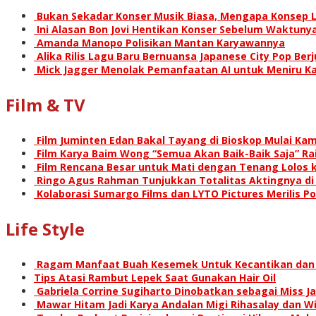
Bukan Sekadar Konser Musik Biasa, Mengapa Konsep L
Ini Alasan Bon Jovi Hentikan Konser Sebelum Waktunya
Amanda Manopo Polisikan Mantan Karyawannya
Alika Rilis Lagu Baru Bernuansa Japanese City Pop Ber
Mick Jagger Menolak Pemanfaatan AI untuk Meniru Ka
Film & TV
Film Juminten Edan Bakal Tayang di Bioskop Mulai Kami
Film Karya Baim Wong “Semua Akan Baik-Baik Saja” Rai
Film Rencana Besar untuk Mati dengan Tenang Lolos k
Ringo Agus Rahman Tunjukkan Totalitas Aktingnya d
Kolaborasi Sumargo Films dan LYTO Pictures Merilis P
Life Style
Ragam Manfaat Buah Kesemek Untuk Kecantikan dan
Tips Atasi Rambut Lepek Saat Gunakan Hair Oil
Gabriela Corrine Sugiharto Dinobatkan sebagai Miss Ja
Mawar Hitam Jadi Karya Andalan Migi Rihasalay dan Wis