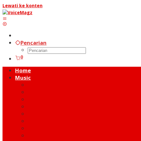
Lewati ke konten
Pencarian
0
Home
Music
Music Hot News
On Stage
New Release
Album Review
Talent
Moment
Figure
Behind The Song