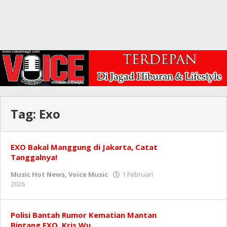
Tag:
Exo
EXO Bakal Manggung di Jakarta, Catat
Tanggalnya!
Music Hot News
,
Voice Music
1 Februari
oleh
2026
Redaksi
Polisi Bantah Rumor Kematian Mantan
Bintang EXO, Kris Wu