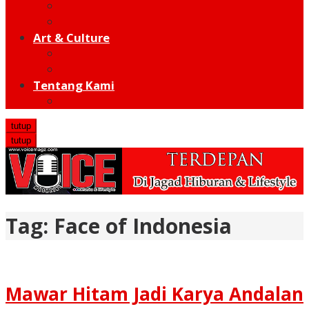
Moto GP
Hot Sport
Art & Culture
Modern
Traditional
Tentang Kami
Redaksi
tutup
tutup
Tag:
Face of Indonesia
Mawar Hitam Jadi Karya Andalan