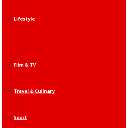
Indie
Edutainment
Lifestyle
Fashion & Beauty
Hangout
Community
Product
Health
Telco
Film & TV
Talent
Review
Moment
Travel & Culinary
Destination
Food
Hotel
Sport
Football