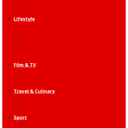
Indie
Edutainment
Lifestyle
Fashion & Beauty
Hangout
Community
Product
Health
Telco
Film & TV
Talent
Review
Moment
Travel & Culinary
Destination
Food
Hotel
Sport
Football