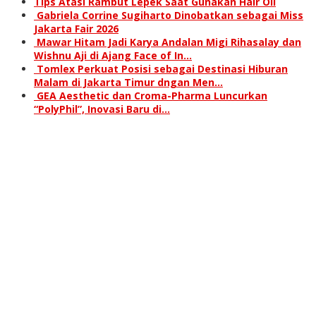
Tips Atasi Rambut Lepek Saat Gunakan Hair Oil
Gabriela Corrine Sugiharto Dinobatkan sebagai Miss
Jakarta Fair 2026
Mawar Hitam Jadi Karya Andalan Migi Rihasalay dan
Wishnu Aji di Ajang Face of In…
Tomlex Perkuat Posisi sebagai Destinasi Hiburan
Malam di Jakarta Timur dngan Men…
GEA Aesthetic dan Croma-Pharma Luncurkan
“PolyPhil”, Inovasi Baru di…