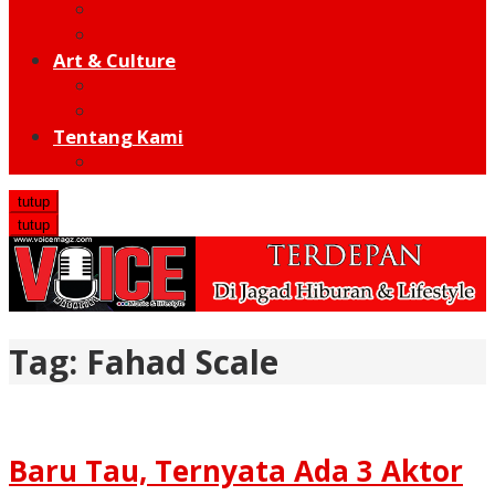
Moto GP
Hot Sport
Art & Culture
Modern
Traditional
Tentang Kami
Redaksi
tutup
tutup
Tag:
Fahad Scale
Baru Tau, Ternyata Ada 3 Aktor