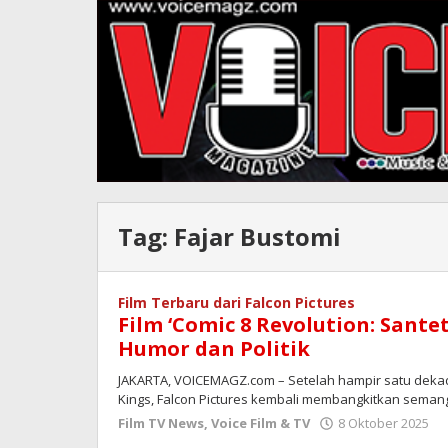
Tag:
Fajar Bustomi
Film Terbaru dari Falcon Pictures
Film ‘Comic 8 Revolution: Santet
Humor dan Politik
JAKARTA, VOICEMAGZ.com – Setelah hampir satu dekad
Kings, Falcon Pictures kembali membangkitkan semang
o
Film TV News
,
Voice Film & TV
8 Oktober 2025
R