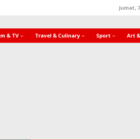
Jumat, 
lm & TV
Travel & Culinary
Sport
Art 