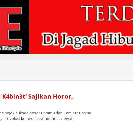
 K4bin3t’ Sajikan Horor,
e sejak sukses besar Comic 8 dan Comic 8: Casino
at revolusi komedi aksi Indonesia lewat
leh
edaksi