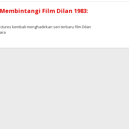
 Membintangi Film Dilan 1983:
ures kembali menghadirkan seri terbaru film Dilan
dara
leh
edaksi