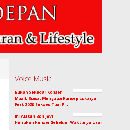
Voice Music
Bukan Sekadar Konser
Musik Biasa, Mengapa Konsep Lokarya
Fest 2026 Sukses Tuai P…
Ini Alasan Bon Jovi
Hentikan Konser Sebelum Waktunya Usai