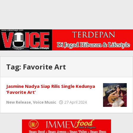
Tag:
Favorite Art
Jasmine Nadya Siap Rilis Single Kedunya
‘Favorite Art’
oleh
New Release
,
Voice Music
27 April 2024
Redaksi