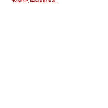
“PolyPhil”, Inovasi Baru di…