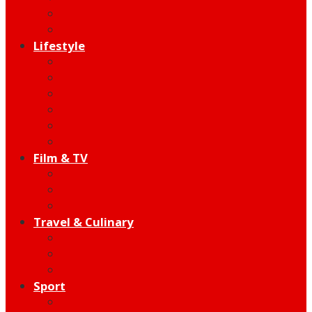
Indie
Edutainment
Lifestyle
Fashion & Beauty
Hangout
Community
Product
Health
Telco
Film & TV
Talent
Review
Moment
Travel & Culinary
Destination
Food
Hotel
Sport
Football