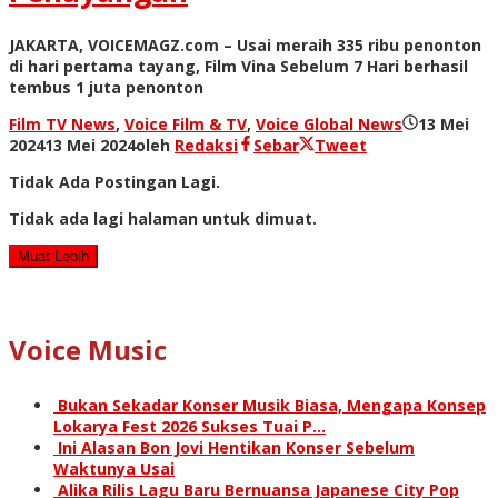
JAKARTA, VOICEMAGZ.com – Usai meraih 335 ribu penonton
di hari pertama tayang, Film Vina Sebelum 7 Hari berhasil
tembus 1 juta penonton
Film TV News
,
Voice Film & TV
,
Voice Global News
13 Mei
2024
13 Mei 2024
oleh
Redaksi
Sebar
Tweet
Tidak Ada Postingan Lagi.
Tidak ada lagi halaman untuk dimuat.
Muat Lebih
Voice Music
Bukan Sekadar Konser Musik Biasa, Mengapa Konsep
Lokarya Fest 2026 Sukses Tuai P…
Ini Alasan Bon Jovi Hentikan Konser Sebelum
Waktunya Usai
Alika Rilis Lagu Baru Bernuansa Japanese City Pop