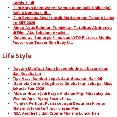
Kamis 7 Juli
Film Karya Baim Wong “Semua Akan Baik-Baik Saja”
Raih 4 Nominasi di …
Film Rencana Besar untuk Mati dengan Tenang Lolos
ke-SIFF 2026
Ringo Agus Rahman Tunjukkan Totalitas Aktingnya
di Film “Aku Sebelum Aku&#…
Kolaborasi Sumargo Films dan LYTO Pictures Merilis
Poster dan Teaser film Baby U…
Life Style
Ragam Manfaat Buah Kesemek Untuk Kecantikan
dan Kesehatan
Tips Atasi Rambut Lepek Saat Gunakan Hair Oil
Gabriela Corrine Sugiharto Dinobatkan sebagai Miss
Jakarta Fair 2026
Mawar Hitam Jadi Karya Andalan Migi Rihasalay dan
Wishnu Aji di Ajang Face of In…
Tomlex Perkuat Posisi sebagai Destinasi Hiburan
Malam di Jakarta Timur dngan Men…
GEA Aesthetic dan Croma-Pharma Luncurkan