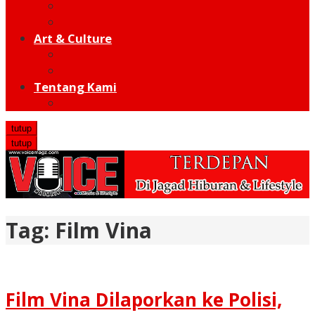
Moto GP
Hot Sport
Art & Culture
Modern
Traditional
Tentang Kami
Redaksi
tutup
tutup
Tag:
Film Vina
Film Vina Dilaporkan ke Polisi,