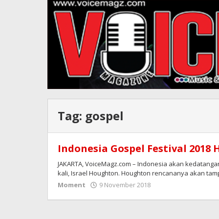
Tag:
gospel
Indonesia Gospel Festival 2018
JAKARTA, VoiceMagz.com – Indonesia akan kedatang
kali, Israel Houghton. Houghton rencananya akan tampi
oleh
Moment
9 November 2018
Redaksi