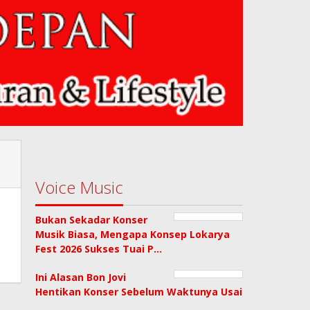
Voice Music
Bukan Sekadar Konser
Musik Biasa, Mengapa Konsep Lokarya
Fest 2026 Sukses Tuai P…
Ini Alasan Bon Jovi
Hentikan Konser Sebelum Waktunya Usai