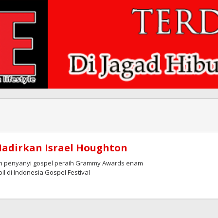
 Hadirkan Israel Houghton
an penyanyi gospel peraih Grammy Awards enam
l di Indonesia Gospel Festival