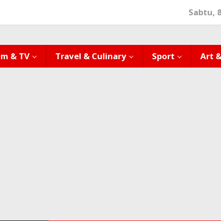
Sabtu, 
lm & TV
Travel & Culinary
Sport
Art 