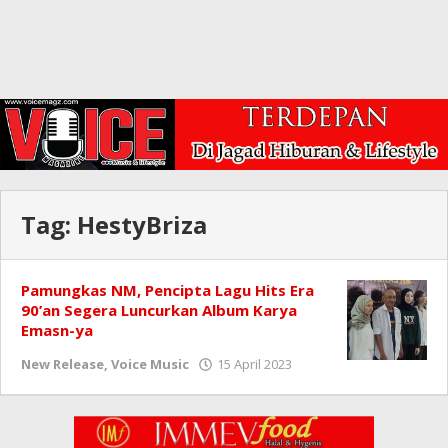
Tag:
HestyBriza
Pamungkas NM, Pencipta Lagu Hits Era
90’an Segera Luncurkan Album Karya
Emasn-ya
oleh
New Release
,
Voice Music
15 April 2023
Redaksi