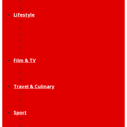
Indie
Edutainment
Lifestyle
Fashion & Beauty
Hangout
Community
Product
Health
Telco
Film & TV
Talent
Review
Moment
Travel & Culinary
Destination
Food
Hotel
Sport
Football
Moto GP