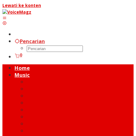
Lewati ke konten
Pencarian
0
Home
Music
Music Hot News
On Stage
New Release
Album Review
Talent
Moment
Figure
Behind The Song