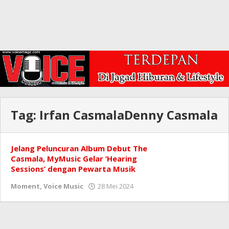
Tag:
Irfan CasmalaDenny Casmala
Jelang Peluncuran Album Debut The
Casmala, MyMusic Gelar ‘Hearing
Sessions’ dengan Pewarta Musik
oleh
Moment
,
Voice Music
28 Mei 2024
Redaksi