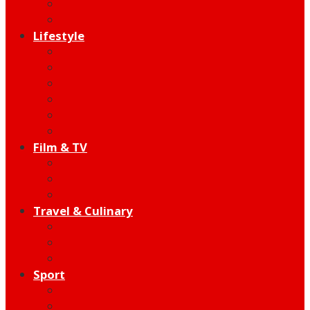
Indie
Edutainment
Lifestyle
Fashion & Beauty
Hangout
Community
Product
Health
Telco
Film & TV
Talent
Review
Moment
Travel & Culinary
Destination
Food
Hotel
Sport
Football
Moto GP