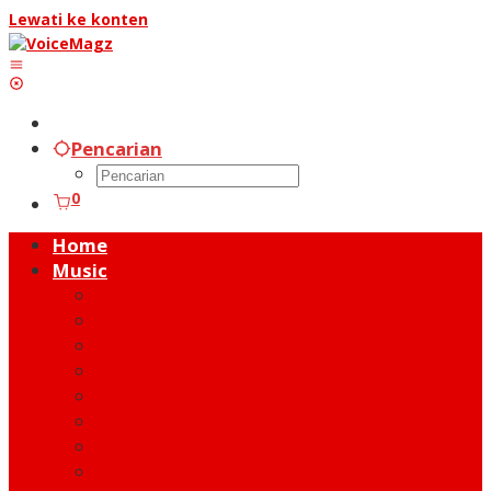
Lewati ke konten
Pencarian
0
Home
Music
Music Hot News
On Stage
New Release
Album Review
Talent
Moment
Figure
Behind The Song