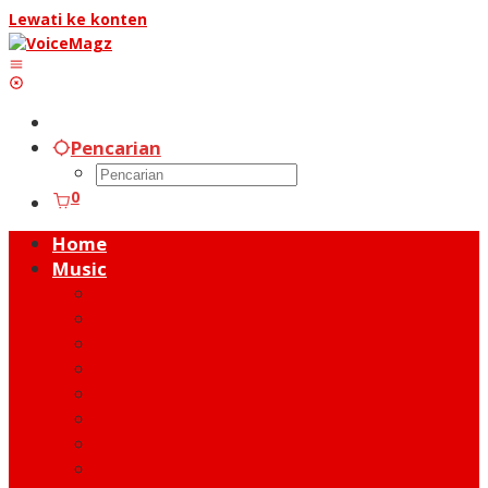
Lewati ke konten
Pencarian
0
Home
Music
Music Hot News
On Stage
New Release
Album Review
Talent
Moment
Figure
Behind The Song