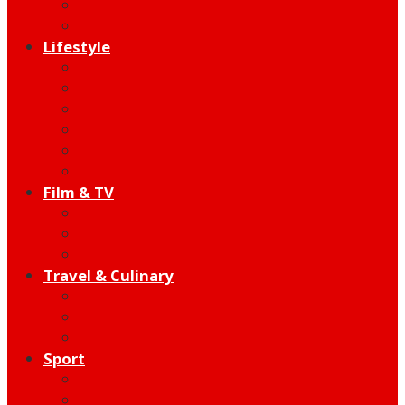
Indie
Edutainment
Lifestyle
Fashion & Beauty
Hangout
Community
Product
Health
Telco
Film & TV
Talent
Review
Moment
Travel & Culinary
Destination
Food
Hotel
Sport
Football
Moto GP