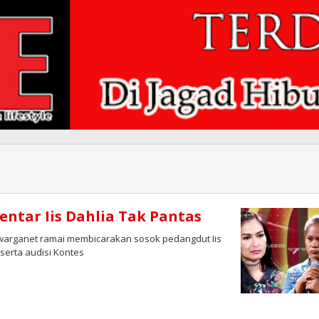
ntar Iis Dahlia Tak Pantas
, warganet ramai membicarakan sosok pedangdut Iis
serta audisi Kontes