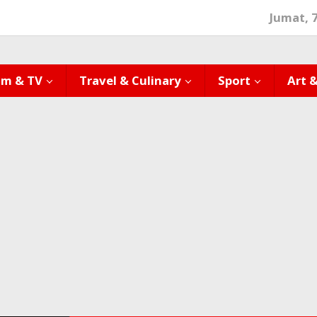
Jumat, 
lm & TV
Travel & Culinary
Sport
Art 