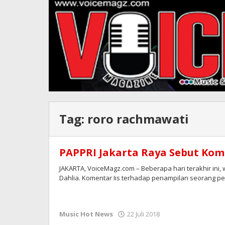
Tag:
roro rachmawati
PAPPRI Jakarta Raya Sebut Kome
JAKARTA, VoiceMagz.com – Beberapa hari terakhir ini
Dahlia. Komentar Iis terhadap penampilan seorang pe
oleh
Music Hot News
22 Juli 2018
Redaksi