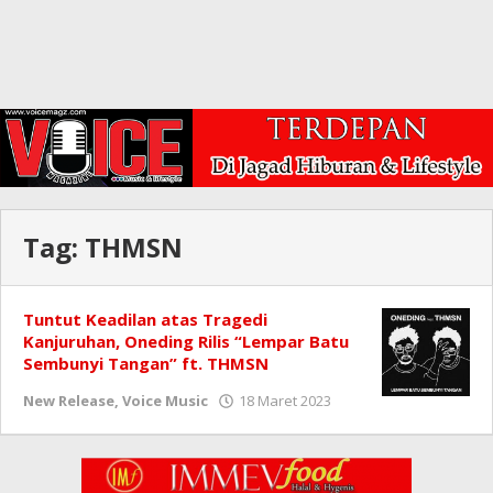
Tag:
THMSN
Tuntut Keadilan atas Tragedi
Kanjuruhan, Oneding Rilis “Lempar Batu
Sembunyi Tangan” ft. THMSN
oleh
New Release
,
Voice Music
18 Maret 2023
Redaksi